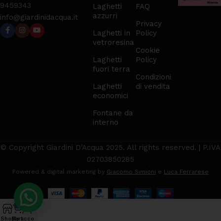
9459343
Laghetti
FAQ
azzurri
info@giardinidacqua.it
Privacy
Laghetti in
Policy
vetroresina
Cookie
Laghetti
Policy
fuori terra
Condizioni
Laghetti
di vendita
economici
Fontane da
interno
© Copyright Giardini D’Acqua 2025. All rights reserved. | P.IVA
02703850285
Powered & digital marketing by
Giacomo Simioni
e
Luca Ferrarese
0
Shop
My account
Cart