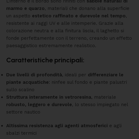
L’interno e il bordo sono rifiniti con
sabbie naturali di
marmo e quarzo
, materiali che donano alla superficie
un aspetto
estetico raffinato e durevole nel tempo
,
resistente ai raggi UV e alle intemperie. Grazie alla
colorazione neutra e alla finitura liscia, il laghetto si
fonde perfettamente con il terreno, creando un effetto
paesaggistico estremamente realistico.
Caratteristiche principali:
Due livelli di profondità
, ideali per
differenziare le
piante acquatiche
: ninfee sul fondo e piante palustri
sullo scalino
Struttura interamente in vetroresina
, materiale
robusto, leggero e durevole
, lo stesso impiegato nel
settore nautico
Altissima resistenza agli agenti atmosferici
e agli
sbalzi termici