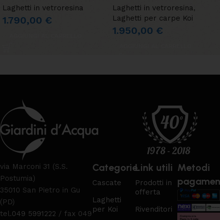
Laghetti in vetroresina
Laghetti in vetroresina
,
Laghetti per carpe Koi
1.790,00
€
1.950,00
€
AGGIUNGI AL CARRELLO
AGGIUNGI AL CARRELLO
Categorie
Link utili
Metodi
via Marconi 31 (S.S.
Postumia)
pagamen
Cascate
Prodotti in
35010 San Pietro in Gu
offerta
Laghetti
(PD)
per Koi
Rivenditori
tel.
049 5991222
/ fax 049