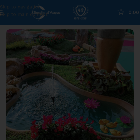
Skip to navigation
0
0,0
Skip to main content
Home
»
Shop
»
Laghetto Guadalupa