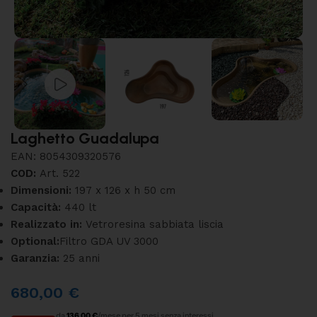
Laghetto Guadalupa
EAN:
8054309320576
COD:
Art. 522
Dimensioni:
197 x 126 x h 50 cm
Capacità:
440 lt
Realizzato in:
Vetroresina sabbiata liscia
Optional:
Filtro GDA UV 3000
Garanzia:
25 anni
680,00
€
da
136,00 €
/mese per 5 mesi senza interessi