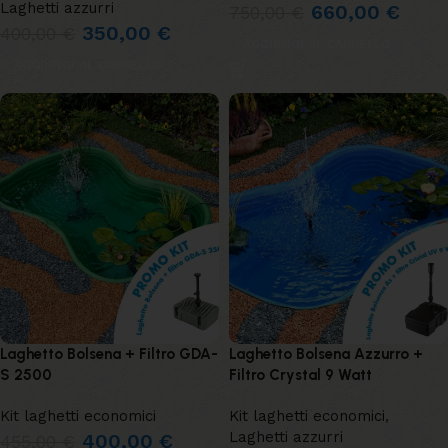
Laghetti azzurri
660,00
€
750,00
€
350,00
€
400,00
€
AGGIUNGI AL CARRELLO
AGGIUNGI AL CARRELLO
Laghetto Bolsena + Filtro GDA-
Laghetto Bolsena Azzurro +
S 2500
Filtro Crystal 9 Watt
Kit laghetti economici
Kit laghetti economici
,
Laghetti azzurri
400,00
€
455,00
€