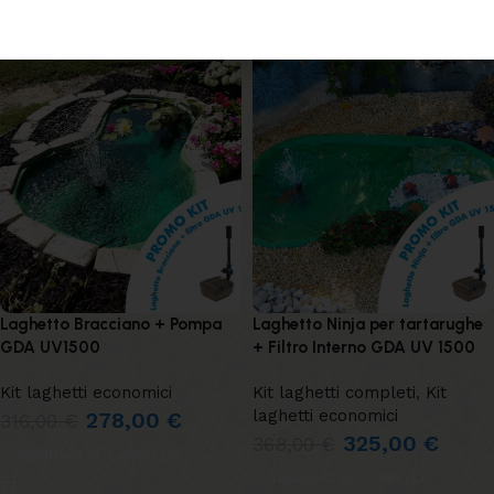
LEGGI TUTTO
AGGIUNGI AL CARRELLO
Laghetto Bracciano + Pompa
Laghetto Ninja per tartarughe
GDA UV1500
+ Filtro Interno GDA UV 1500
Kit laghetti economici
Kit laghetti completi
,
Kit
laghetti economici
278,00
€
316,00
€
325,00
€
368,00
€
AGGIUNGI AL CARRELLO
AGGIUNGI AL CARRELLO