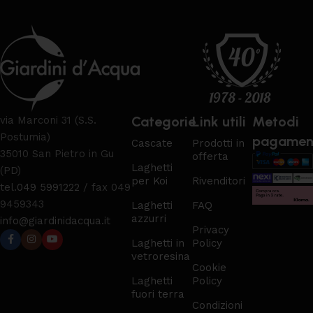
Categorie
Link utili
Metodi
via Marconi 31 (S.S.
Postumia)
pagamen
Cascate
Prodotti in
35010 San Pietro in Gu
offerta
Laghetti
(PD)
per Koi
Rivenditori
tel.
049 5991222
/ fax 049
9459343
Laghetti
FAQ
azzurri
info@giardinidacqua.it
Privacy
Laghetti in
Policy
vetroresina
Cookie
Laghetti
Policy
fuori terra
Condizioni