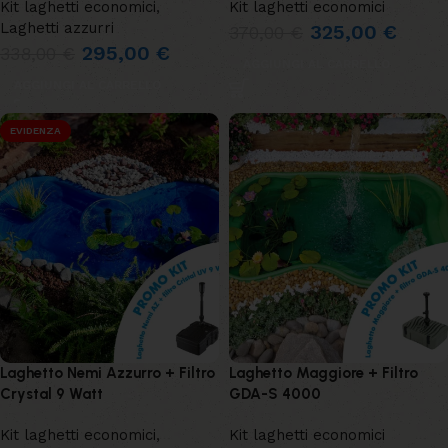
Kit laghetti economici
,
Kit laghetti economici
Laghetti azzurri
325,00
€
370,00
€
295,00
€
338,00
€
AGGIUNGI AL CARRELLO
AGGIUNGI AL CARRELLO
EVIDENZA
Laghetto Nemi Azzurro + Filtro
Laghetto Maggiore + Filtro
Crystal 9 Watt
GDA-S 4000
Kit laghetti economici
,
Kit laghetti economici