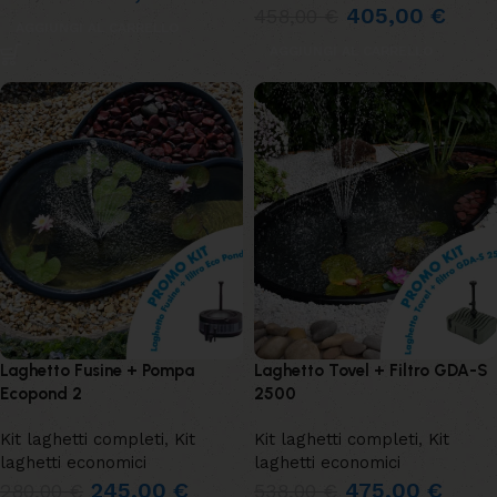
405,00
€
458,00
€
AGGIUNGI AL CARRELLO
AGGIUNGI AL CARRELLO
Laghetto Fusine + Pompa
Laghetto Tovel + Filtro GDA-S
Ecopond 2
2500
Kit laghetti completi
,
Kit
Kit laghetti completi
,
Kit
laghetti economici
laghetti economici
245,00
€
475,00
€
280,00
€
538,00
€