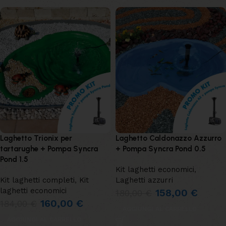
Laghetto Trionix per
Laghetto Caldonazzo Azzurro
tartarughe + Pompa Syncra
+ Pompa Syncra Pond 0.5
Pond 1.5
Kit laghetti economici
,
Kit laghetti completi
,
Kit
Laghetti azzurri
laghetti economici
158,00
€
180,00
€
160,00
€
184,00
€
AGGIUNGI AL CARRELLO
AGGIUNGI AL CARRELLO