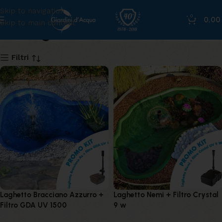
Skip to navigation
0
0,0
Skip to main content
Kit laghetti economici
Filtri
Laghetto Bracciano Azzurro +
Laghetto Nemi + Filtro Crystal
Filtro GDA UV 1500
9 w