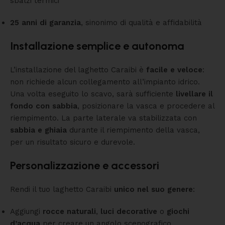
sbalzi termici
25 anni di garanzia
, sinonimo di qualità e affidabilità
Installazione semplice e autonoma
L’installazione del laghetto Caraibi è
facile e veloce
:
non richiede alcun collegamento all’impianto idrico.
Una volta eseguito lo scavo, sarà sufficiente
livellare il
fondo con sabbia
, posizionare la vasca e procedere al
riempimento. La parte laterale va stabilizzata con
sabbia e ghiaia
durante il riempimento della vasca,
per un risultato sicuro e durevole.
Personalizzazione e accessori
Rendi il tuo laghetto Caraibi
unico nel suo genere
:
Aggiungi
rocce naturali
,
luci decorative
o
giochi
d’acqua
per creare un angolo scenografico