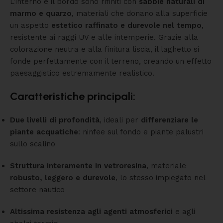
L’interno e il bordo sono rifiniti con
sabbie naturali di
marmo e quarzo
, materiali che donano alla superficie
un aspetto
estetico raffinato e durevole nel tempo
,
resistente ai raggi UV e alle intemperie. Grazie alla
colorazione neutra e alla finitura liscia, il laghetto si
fonde perfettamente con il terreno, creando un effetto
paesaggistico estremamente realistico.
Caratteristiche principali:
Due livelli di profondità
, ideali per
differenziare le
piante acquatiche
: ninfee sul fondo e piante palustri
sullo scalino
Struttura interamente in vetroresina
, materiale
robusto, leggero e durevole
, lo stesso impiegato nel
settore nautico
Altissima resistenza agli agenti atmosferici
e agli