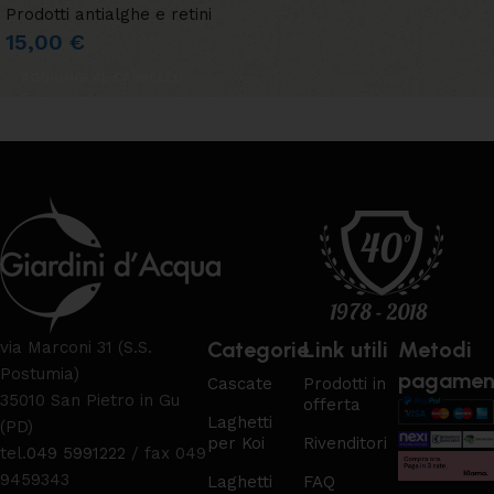
Prodotti antialghe e retini
15,00
€
AGGIUNGI AL CARRELLO
Categorie
Link utili
Metodi
via Marconi 31 (S.S.
Postumia)
pagamen
Cascate
Prodotti in
35010 San Pietro in Gu
offerta
Laghetti
(PD)
per Koi
Rivenditori
tel.
049 5991222
/ fax 049
9459343
Laghetti
FAQ