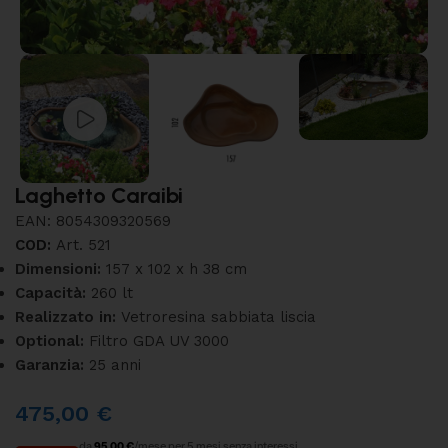
Laghetto Caraibi
EAN:
8054309320569
COD:
Art. 521
Dimensioni:
157 x 102 x h 38 cm
Capacità:
260 lt
Realizzato in:
Vetroresina sabbiata liscia
Optional:
Filtro GDA UV 3000
Garanzia:
25 anni
475,00
€
da
95,00 €
/mese per 5 mesi senza interessi