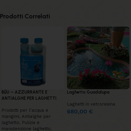
Prodotti Correlati
BLU – AZZURRANTE E
Laghetto Guadalupa
ANTIALGHE PER LAGHETTI
Laghetti in vetroresina
Prodotti per l'acqua e
680,00
€
mangimi
,
Antialghe per
AGGIUNGI AL CARRELLO
laghetto
,
Pulizia e
manutenzione laghetto
,