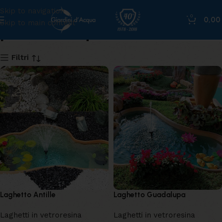
Skip to navigation
0
0,0
Skip to main content
perle d'acqua
Filtri
Laghetto Antille
Laghetto Guadalupa
Laghetti in vetroresina
Laghetti in vetroresina