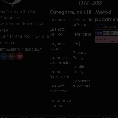
Categorie
Link utili
Metodi
via Marconi 31 (S.S.
Postumia)
pagamen
Cascate
Prodotti in
35010 San Pietro in Gu
offerta
Laghetti
(PD)
per Koi
Rivenditori
tel.
049 5991222
/ fax 049
9459343
Laghetti
FAQ
azzurri
info@giardinidacqua.it
Privacy
Laghetti in
Policy
vetroresina
Cookie
Laghetti
Policy
fuori terra
Condizioni
Laghetti
di vendita
economici
Fontane da
interno