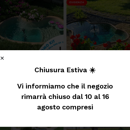
EVIDENZA
Chiusura Estiva ☀️
Laghetto Polinesia + Filtro GDA
Laghetto Bahamas
UV 1500
Laghetti in vetroresina
,
Vi informiamo che il negozio
Kit laghetti in vetroresina
Offerte
rimarrà chiuso dal 10 al 16
550,00
€
899,00
€
638,00
€
985,00
€
agosto compresi
AGGIUNGI AL CARRELLO
AGGIUNGI AL CARRELLO