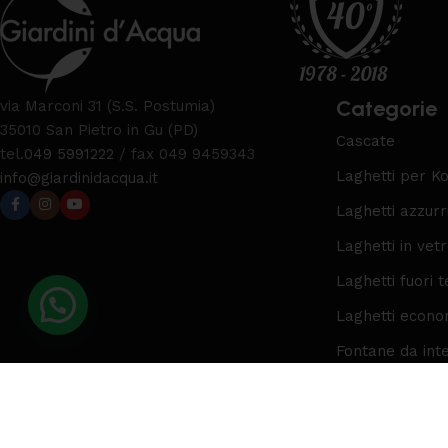
Categorie
via Marconi 31 (S.S. Postumia)
35010 San Pietro in Gu (PD)
Cascate
tel.
049 5991222
/ fax 049 9459343
Laghetti per Ko
info@giardinidacqua.it
Laghetti azzurr
Laghetti in vet
Laghetti fuori t
Laghetti econo
Fontane da int
© Copyright Giardini D’Acqua 2025. All rights reserved. | P.I