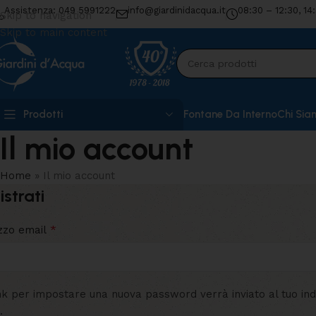
Assistenza: 049 5991222
info@giardinidacqua.it
08:30 – 12:30, 14
Skip to navigation
Skip to main content
Prodotti
Fontane Da Interno
Chi Sia
Il mio account
Home
»
Il mio account
istrati
*
izzo email
nk per impostare una nuova password verrà inviato al tuo ind
.