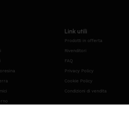
Link utili
Prodotti in offerta
i
Rivenditori
i
FAQ
roresina
Privacy Policy
erra
Cookie Policy
mici
Condizioni di vendita
erno
VA 02703850285