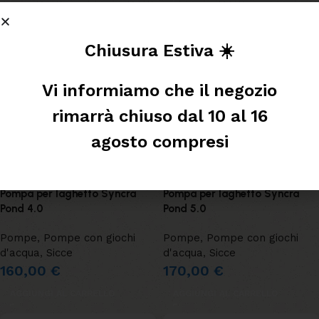
Chiusura Estiva ☀️
Vi informiamo che il negozio
rimarrà chiuso dal 10 al 16
agosto compresi
Pompa per laghetto Syncra
Pompa per laghetto Syncra
Pond 4.0
Pond 5.0
Pompe
,
Pompe con giochi
Pompe
,
Pompe con giochi
d'acqua
,
Sicce
d'acqua
,
Sicce
160,00
€
170,00
€
AGGIUNGI AL CARRELLO
AGGIUNGI AL CARRELLO