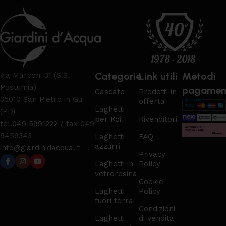
Categorie
Link utili
Metodi
via Marconi 31 (S.S.
Postumia)
pagamen
Cascate
Prodotti in
35010 San Pietro in Gu
offerta
Laghetti
(PD)
per Koi
Rivenditori
tel.
049 5991222
/ fax 049
9459343
Laghetti
FAQ
azzurri
info@giardinidacqua.it
Privacy
Laghetti in
Policy
vetroresina
Cookie
Laghetti
Policy
fuori terra
Condizioni
Laghetti
di vendita