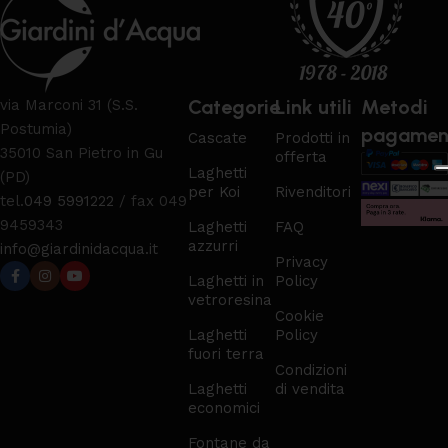
Categorie
Link utili
Metodi
via Marconi 31 (S.S.
Postumia)
pagamen
Cascate
Prodotti in
35010 San Pietro in Gu
offerta
Laghetti
(PD)
per Koi
Rivenditori
tel.
049 5991222
/ fax 049
9459343
Laghetti
FAQ
azzurri
info@giardinidacqua.it
Privacy
Laghetti in
Policy
vetroresina
Cookie
Laghetti
Policy
fuori terra
Condizioni
Laghetti
di vendita
economici
Fontane da