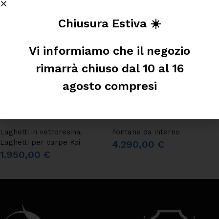
Chiusura Estiva ☀️
Vi informiamo che il negozio
rimarrà chiuso dal 10 al 16
agosto compresi
Laghetto Koi Bahamas
Finestra d’acqua gigante
Laghetti in vetroresina
,
Fontane da interno
Laghetti per carpe Koi
4.290,00
€
1.950,00
€
AGGIUNGI AL CARRELLO
AGGIUNGI AL CARRELLO