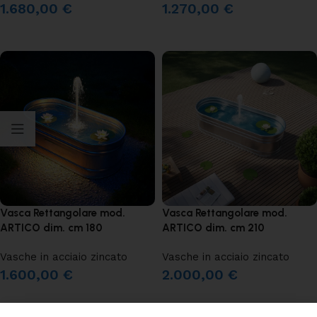
1.680,00
€
1.270,00
€
AGGIUNGI AL CARRELLO
AGGIUNGI AL CARRELLO
Vasca Rettangolare mod.
Vasca Rettangolare mod.
ARTICO dim. cm 180
ARTICO dim. cm 210
Vasche in acciaio zincato
Vasche in acciaio zincato
1.600,00
€
2.000,00
€
AGGIUNGI AL CARRELLO
AGGIUNGI AL CARRELLO