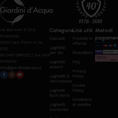
Categorie
Link utili
Metodi
via Marconi 31 (S.S.
Postumia)
pagamen
Cascate
Prodotti in
35010 San Pietro in Gu
offerta
Laghetti
(PD)
per Koi
Rivenditori
tel.
049 5991222
/ fax 049
9459343
Laghetti
FAQ
azzurri
info@giardinidacqua.it
Privacy
Laghetti in
Policy
vetroresina
Cookie
Laghetti
Policy
fuori terra
Condizioni
Laghetti
di vendita
economici