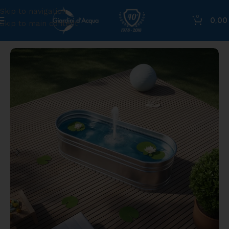
Skip to navigation
0
0,0
Skip to main content
Home
»
Shop
»
Vasca Rettangolare mod. ARTICO dim. cm 