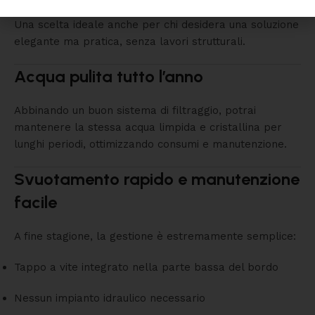
Una scelta ideale anche per chi desidera una soluzione
elegante ma pratica, senza lavori strutturali.
Acqua pulita tutto l’anno
Abbinando un buon sistema di filtraggio, potrai
mantenere la stessa acqua limpida e cristallina per
lunghi periodi, ottimizzando consumi e manutenzione.
Svuotamento rapido e manutenzione
facile
A fine stagione, la gestione è estremamente semplice:
Tappo a vite integrato nella parte bassa del bordo
Nessun impianto idraulico necessario