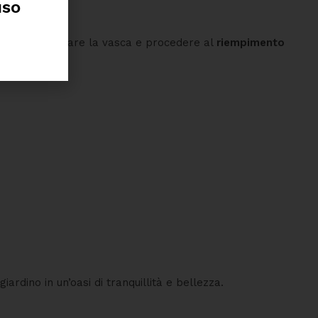
uso
bbia
, posizionare la vasca e procedere al
riempimento
giardino in un’oasi di tranquillità e bellezza.