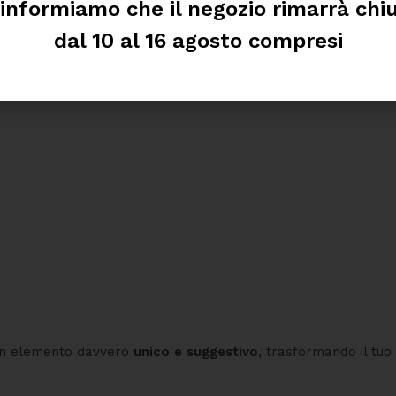
 informiamo che il negozio rimarrà chi
dal 10 al 16 agosto compresi
vasiva
: basta effettuare uno scavo,
livellare il fondo con sa
bia e ghiaia
.
n elemento davvero
unico e suggestivo
, trasformando il tuo 