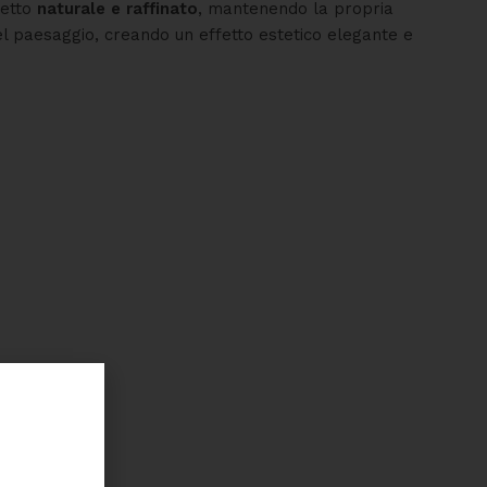
petto
naturale e raffinato
, mantenendo la propria
nel paesaggio, creando un effetto estetico elegante e