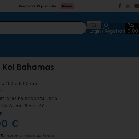
Login / Registrati
0,0
o Koi Bahamas
8 x 163 x h 80 cm
lt
Vetroresina sabbiata liscia
ro UV Green Reset 40
ni
00
€
 €
/mese per 5 mesi senza interessi