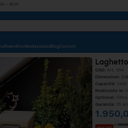
:30 – 18:30
mo
Rivenditori
Realizzazioni
Blog
Contatti
Laghett
COD:
Art. 554
Dimensioni
: 23
Capacità
: 1400 
Realizzato in
: 
Optional
: Filt
Garanzia
: 25 an
1.950,
da
390,00