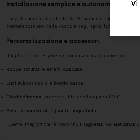
Vi
Installazione semplice e autonoma
L’installazione del laghetto Koi Bahamas è
rapida e non in
contemporaneo
della vasca e degli spazi laterali con
sab
Personalizzazione e accessori
Il laghetto può essere
personalizzato a piacere
con:
Rocce naturali
e
effetti cascata
Luci subacquee o a bordo vasca
Giochi d’acqua
, pompe e filtri con lampada UV-C
Pesci ornamentali
e
piante acquatiche
Queste integrazioni renderanno il
laghetto Koi Bahamas
u