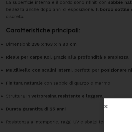
La superficie interna e il bordo sono rifiniti con
sabbie nat
bellezza anche dopo anni di esposizione. Il
bordo sottile
discreto.
Caratteristiche principali:
Dimensioni:
238 x 163 x h 80 cm
Ideale per carpe Koi
, grazie alla
profondità e ampiezza
Multilivello con scalini interni
, perfetti per
posizionare ni
Finitura naturale
con sabbie di quarzo e marmo
Struttura in
vetroresina resistente e leggera
Durata garantita di 25 anni
Resistenza a intemperie, raggi UV e sbalzi termici