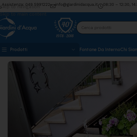
Assistenza: 049 5991222
info@giardinidacqua.it
08:30 – 12:30, 14
Skip to navigation
Skip to main content
Prodotti
Fontane Da Interno
Chi Sia
Home
»
Shop
»
Laghetto Koi Bahamas