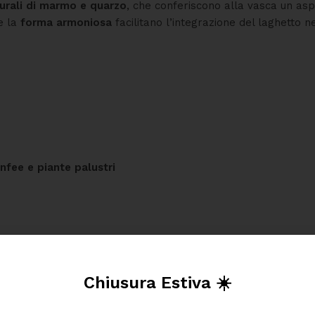
urali di marmo e quarzo
, che conferiscono alla vasca un as
e la
forma armoniosa
facilitano l’integrazione del laghetto 
nfee e piante palustri
Chiusura Estiva ☀️