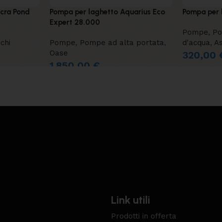
cra Pond
Pompa per laghetto Aquarius Eco
Pompa per 
Expert 28.000
Pompe
,
Po
chi
Pompe
,
Pompe ad alta portata
,
d'acqua
,
As
Oase
320,00
1.850,00
€
Link utili
Prodotti in offerta