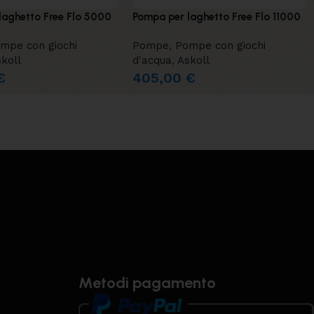
laghetto Free Flo 5000
Pompa per laghetto Free Flo 11000
mpe con giochi
Pompe
,
Pompe con giochi
koll
d'acqua
,
Askoll
€
405,00
€
Metodi pagamento