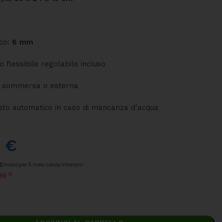
co:
6 mm
 flessibile regolabile incluso
: sommersa o esterna
sto automatico in caso di mancanza d’acqua
0
€
€
/mese per 5 mesi senza interessi
più