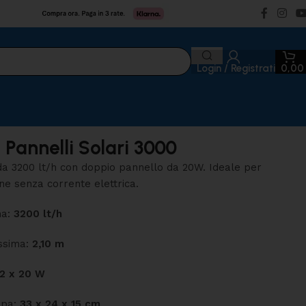
Login / Registrati
0,0
Pannelli Solari 3000
a 3200 lt/h con doppio pannello da 20W. Ideale per
ane senza corrente elettrica.
ma:
3200 lt/h
ssima:
2,10 m
2 x 20 W
mpa:
33 x 24 x 15 cm