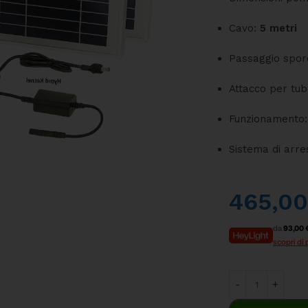
Cavo:
5 metri
Passaggio spor
Attacco per tubo
Funzionamento
Sistema di arre
465,0
da
93,00 
scopri di 