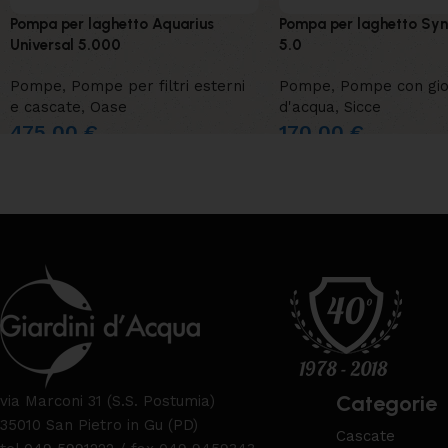
Pompa per laghetto Aquarius
Pompa per laghetto Syn
Universal 5.000
5.0
Pompe
,
Pompe per filtri esterni
Pompe
,
Pompe con gio
e cascate
,
Oase
d'acqua
,
Sicce
475,00
€
170,00
€
Categorie
via Marconi 31 (S.S. Postumia)
35010 San Pietro in Gu (PD)
Cascate