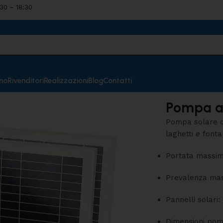
:30 – 18:30
mo
Rivenditori
Realizzazioni
Blog
Contatti
Pompa a 
Pompa solare d
laghetti e font
Portata massi
Prevalenza ma
Pannelli solari:
Dimensioni po