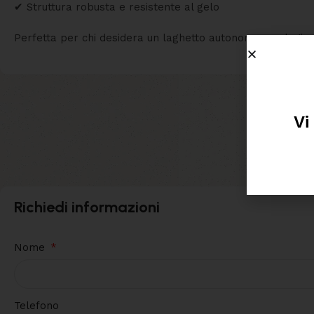
✔ Struttura robusta e resistente al gelo
Perfetta per chi desidera un laghetto autonomo, ecologico 
Vi
Richiedi informazioni
Nome
Telefono