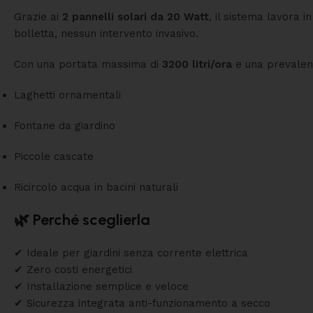
Grazie ai
2 pannelli solari da 20 Watt
, il sistema lavora 
bolletta, nessun intervento invasivo.
Con una portata massima di
3200 litri/ora
e una prevalen
Laghetti ornamentali
Fontane da giardino
Piccole cascate
Ricircolo acqua in bacini naturali
🌿 Perché sceglierla
✔ Ideale per giardini senza corrente elettrica
✔ Zero costi energetici
✔ Installazione semplice e veloce
✔ Sicurezza integrata anti-funzionamento a secco