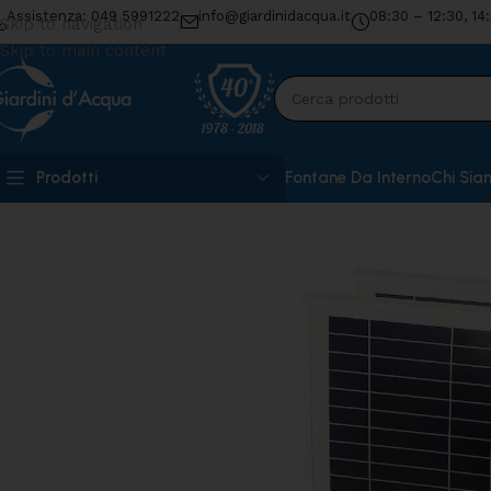
Assistenza: 049 5991222
info@giardinidacqua.it
08:30 – 12:30, 14
Skip to navigation
Skip to main content
Prodotti
Fontane Da Interno
Chi Sia
Home
»
Shop
»
Pompa a Pannelli Solari 3000