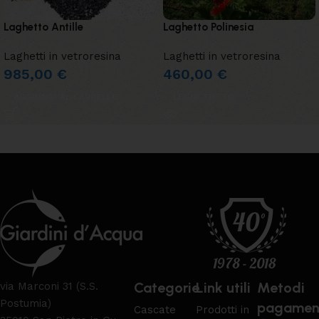
Laghetto Antille
Laghetto Polinesia
Laghetti in vetroresina
Laghetti in vetroresina
985,00
€
460,00
€
AGGIUNGI AL CARRELLO
LEGGI TUTTO
Categorie
Link utili
Metodi
via Marconi 31 (S.S.
Postumia)
pagamen
Cascate
Prodotti in