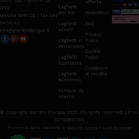
35010 San Pietro in Gu
offerta
Laghetti
(PD)
per Koi
Rivenditori
tel.
049 5991222
/ fax 049
9459343
Laghetti
FAQ
azzurri
info@giardinidacqua.it
Privacy
Laghetti in
Policy
vetroresina
Cookie
Laghetti
Policy
fuori terra
Condizioni
Laghetti
di vendita
economici
Fontane da
interno
© Copyright Giardini D’Acqua 2025. All rights reserved. | P.IVA
02703850285
Powered & digital marketing by
Giacomo Simioni
e
Luca Ferrarese