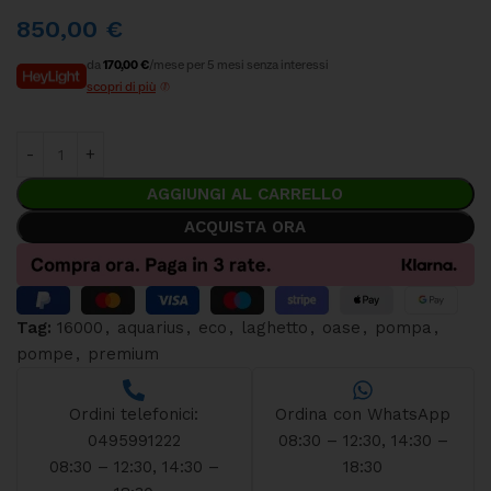
850,00
€
da
170,00 €
/mese per 5 mesi senza interessi
scopri di più
AGGIUNGI AL CARRELLO
ACQUISTA ORA
Tag:
16000
,
aquarius
,
eco
,
laghetto
,
oase
,
pompa
,
pompe
,
premium
Ordini telefonici:
Ordina con WhatsApp
0495991222
08:30 – 12:30, 14:30 –
08:30 – 12:30, 14:30 –
18:30