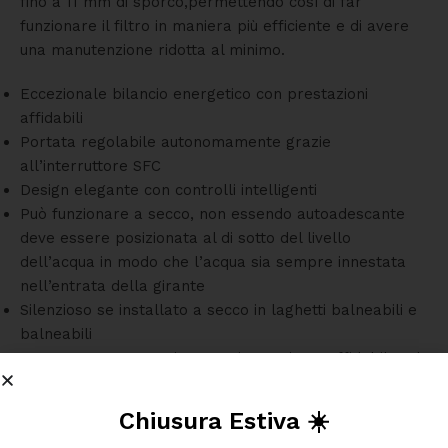
fino a 11 mm di sporco,permettendo così di far
funzionare il filtro in maniera più efficiente e di avere
una manutenzione ridotta al minimo.
Eccezionale bilancio energetico con prestazioni
affidabili
Portata regolabile autonomamente grazie
all’interruttore SFC
Design elegante con controlli intelligenti
Può
funzionare a secco,
non essendo autoadescante
deve essere posizionata al di sotto del livello
del
l’acqua in modo che l’acqua sia sempre innestata
nell’entrata della girante
Silenzioso se installato a secco in laghetti balneabili e
balneabili
MADE IN GERMANY: ingegneria precisa e affidabile ad
un alto livello di qualità
Chiusura Estiva ☀️