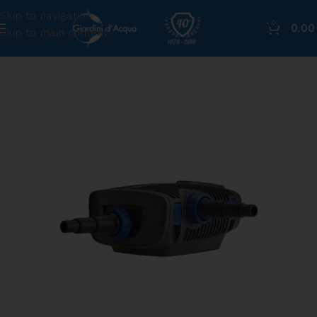
Skip to navigation
0
0,0
Skip to main content
Home
»
Shop
»
Pompa per laghetto Aquamax Eco Premium