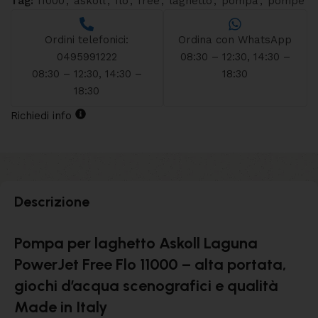
Tag:
11000
,
askoll
,
flo
,
free
,
laghetto
,
pompa
,
pompe
Ordini telefonici:
Ordina con WhatsApp
0495991222
08:30 – 12:30, 14:30 –
08:30 – 12:30, 14:30 –
18:30
18:30
Richiedi info
Descrizione
Pompa per laghetto Askoll Laguna
PowerJet Free Flo 11000 – alta portata,
giochi d’acqua scenografici e qualità
Made in Italy