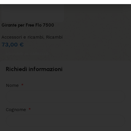
Girante per Free Flo 7500
Accessori e ricambi
,
Ricambi
73,00
€
AGGIUNGI AL CARRELLO
Richiedi informazioni
Nome
Cognome