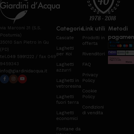
Categorie
Link utili
Metodi
via Marconi 31 (S.S.
Postumia)
pagamen
Cascate
Prodotti in
35010 San Pietro in Gu
offerta
Laghetti
(PD)
per Koi
Rivenditori
tel.
049 5991222
/ fax 049
9459343
Laghetti
FAQ
azzurri
info@giardinidacqua.it
Privacy
Laghetti in
Policy
vetroresina
Cookie
Laghetti
Policy
fuori terra
Condizioni
Laghetti
di vendita
economici
Fontane da