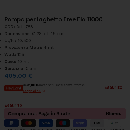
Pompa per laghetto Free Flo 11000
COD:
Art. 788
Dimensione:
Ø 28 x h 15 cm
Lt/h :
10.500
Prevalenza Metri:
4 mt
Watt:
125
Cavo:
10 mt
Garanzia:
5 anni
405,00
€
da
81,00 €
/mese per 5 mesi senza interessi
Esaurito
scopri di più
Esaurito