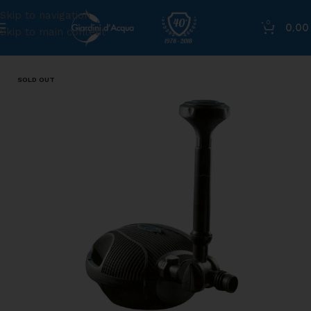
Skip to navigation
0
0,0
Skip to main content
Home
»
Shop
»
Pompa per laghetto Free Flo 11000
SOLD OUT