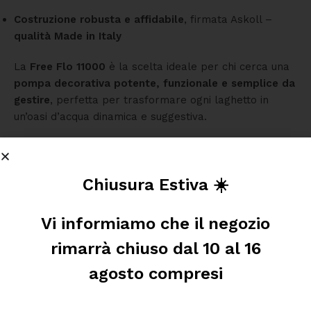
Costruzione robusta e affidabile
, firmata Askoll –
qualità Made in Italy
La
Free Flo 11000
è la scelta ideale per chi cerca una
pompa decorativa potente, funzionale e semplice da
gestire
, perfetta per trasformare ogni laghetto in
un’oasi d’acqua dinamica e suggestiva.
Chiusura Estiva ☀️
Ti Potrebbe Interessare Anche
Vi informiamo che il negozio
rimarrà chiuso dal 10 al 16
agosto compresi