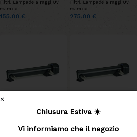
Filtri
,
Lampade a raggi UV
Filtri
,
Lampade a raggi UV
esterne
esterne
155,00
€
275,00
€
AGGIUNGI AL CARRELLO
AGGIUNGI AL CARRELLO
Chiusura Estiva ☀️
Lampada esterna UV per
Lampada esterna UV per
laghetto Vitronic UVC 36W
laghetto Vitronic UVC 55W
Vi informiamo che il negozio
Filtri
,
Lampade a raggi UV
Filtri
,
Lampade a raggi UV