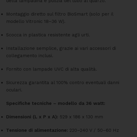
della lampadina e pulizia del tubo al quarzo.
Montaggio diretto sul filtro BioSmart (solo per il
modello Vitronic 18–36 W).
Scocca in plastica resistente agli urti.
Installazione semplice, grazie ai vari accessori di
collegamento inclusi.
Fornito con lampade UVC di alta qualità.
Sicurezza garantita al 100% contro eventuali danni
oculari.
Specifiche tecniche – modello da 36 watt:
Dimensioni (L x P x A):
529 x 186 x 130 mm
Tensione di alimentazione:
220–240 V / 50–60 Hz