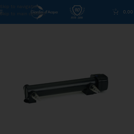
Skip to navigation
0
0,0
Skip to main content
Home
»
Shop
»
Lampada esterna UV per laghetto Vitroni