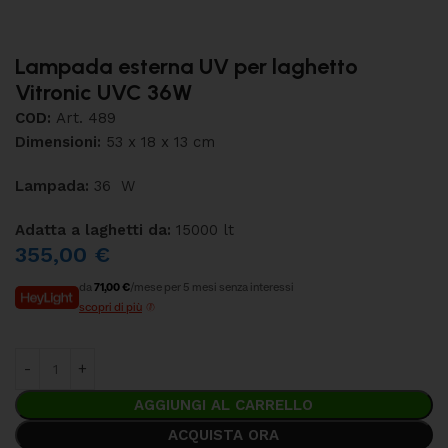
Lampada esterna UV per laghetto
Vitronic UVC 36W
COD:
Art. 489
Dimensioni:
53 x 18 x 13 cm
Lampada:
36 W
Adatta a laghetti da:
15000 lt
355,00
€
da
71,00 €
/mese per 5 mesi senza interessi
scopri di più
AGGIUNGI AL CARRELLO
ACQUISTA ORA