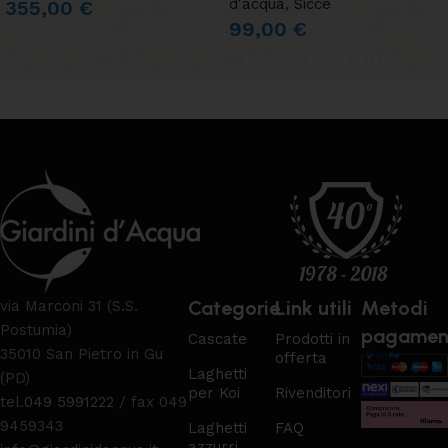
d'acqua
,
Sicce
355,00
€
99,00
€
AGGIUNGI AL CARRELLO
AGGIUNGI AL CARRELLO
Categorie
Link utili
Metodi
via Marconi 31 (S.S.
Postumia)
pagamen
Cascate
Prodotti in
35010 San Pietro in Gu
offerta
Laghetti
(PD)
per Koi
Rivenditori
tel.
049 5991222
/ fax 049
9459343
Laghetti
FAQ
azzurri