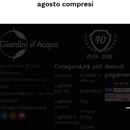
AGGIUNGI AL CARRELLO
agosto compresi
Leggi tutto
Categorie
Link utili
Metodi
via Marconi 31 (S.S.
Postumia)
pagamen
Cascate
Prodotti in
35010 San Pietro in Gu
offerta
Laghetti
(PD)
per Koi
Rivenditori
tel.
049 5991222
/ fax 049
9459343
Laghetti
FAQ
azzurri
info@giardinidacqua.it
Privacy
Laghetti in
Policy
vetroresina
Cookie