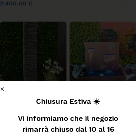
2.400,00
€
LEGGI TUTTO
AGGIUNGI AL CARRELLO
Chiusura Estiva ☀️
Fontana Simpatia
Fontana Versailles colore
corten
Fontane da interno
,
Fontane
Vi informiamo che il negozio
zen in pietra
Cascate da giardino
2.500,00
€
rimarrà chiuso dal 10 al 16
LEGGI TUTTO