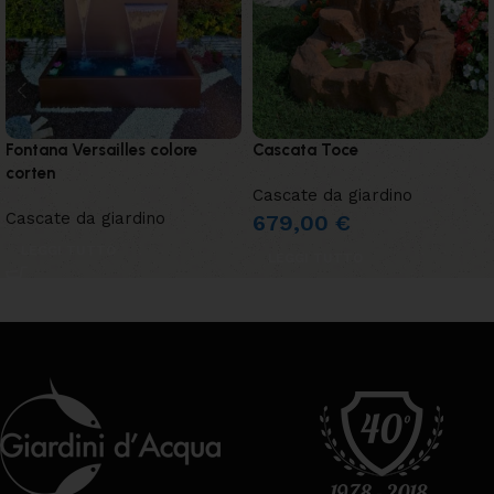
Fontana Versailles colore
Cascata Toce
corten
Cascate da giardino
Cascate da giardino
679,00
€
LEGGI TUTTO
LEGGI TUTTO