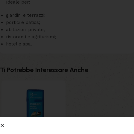
Ideale per:
giardini e terrazzi;
portici e patios;
abitazioni private;
ristoranti e agriturismi;
hotel e spa.
Ti Potrebbe Interessare Anche