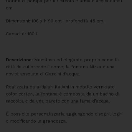
Dotata di pompa per il ricircolo e lama d’acqua da 60
cm.
Dimensioni: 100 x h 90 cm; profondità 45 cm.
Capacità: 180 l
Descrizione:
Maestosa ed elegante proprio come la
città da cui prende il nome, la fontana Nizza è una
novità assoluta di Giardini d’acqua.
Realizzata da artigiani italiani in metallo verniciato
color corten, la fontana è composta da un bacino di
raccolta e da una parete con una lama d’acqua.
È possibile personalizzarla aggiungendo disegni, loghi
o modificando la grandezza.