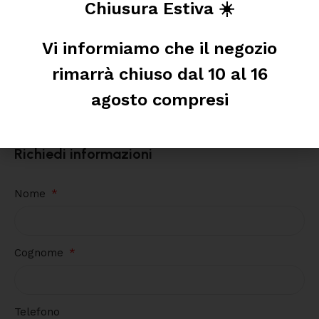
Chiusura Estiva ☀️
Chiaro
Vi informiamo che il negozio
Prodotti per l'acqua e
rimarrà chiuso dal 10 al 16
mangimi
,
Antialghe per
laghetto
agosto compresi
14,00
€
AGGIUNGI AL CARRELLO
Richiedi informazioni
Nome
Cognome
Telefono