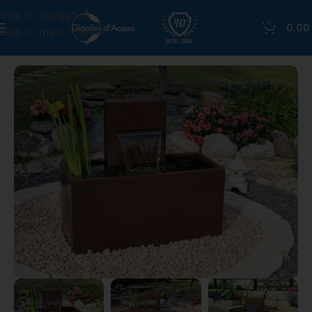
Skip to navigation
0
0,0
Skip to main content
Home
»
Shop
»
Fontana Nizza colore corten