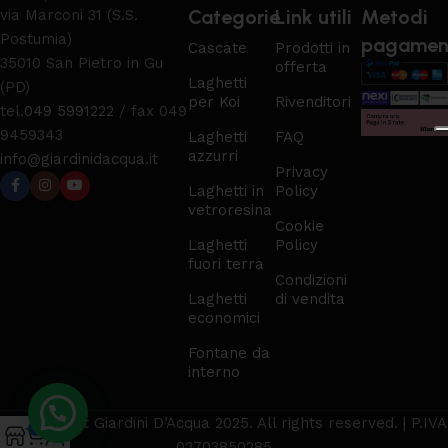
Categorie
Link utili
Metodi
via Marconi 31 (S.S.
Postumia)
pagamen
Cascate
Prodotti in
35010 San Pietro in Gu
offerta
Laghetti
(PD)
per Koi
Rivenditori
tel.
049 5991222
/ fax 049
9459343
Laghetti
FAQ
azzurri
info@giardinidacqua.it
Privacy
Laghetti in
Policy
vetroresina
Cookie
Laghetti
Policy
fuori terra
Condizioni
Laghetti
di vendita
economici
Fontane da
interno
© Copyright Giardini D’Acqua 2025. All rights reserved. | P.IVA
0
02703850285