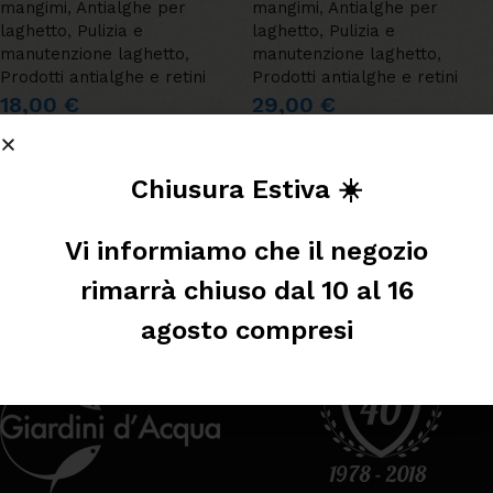
mangimi
,
Antialghe per
mangimi
,
Antialghe per
laghetto
,
Pulizia e
laghetto
,
Pulizia e
manutenzione laghetto
,
manutenzione laghetto
,
Prodotti antialghe e retini
Prodotti antialghe e retini
18,00
€
29,00
€
AGGIUNGI AL CARRELLO
AGGIUNGI AL CARRELLO
Leggi tutto
Chiusura Estiva ☀️
Vi informiamo che il negozio
rimarrà chiuso dal 10 al 16
agosto compresi