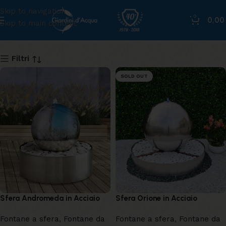
Skip to navigation
0
0,0
Skip to main content
sfera
Filtri
SOLD OUT
Sfera Andromeda in Acciaio
Sfera Orione in Acciaio
Fontane a sfera
,
Fontane da
Fontane a sfera
,
Fontane da