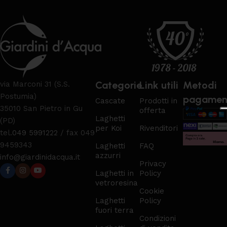
Categorie
Link utili
Metodi
via Marconi 31 (S.S.
Postumia)
pagamen
Cascate
Prodotti in
35010 San Pietro in Gu
offerta
Laghetti
(PD)
per Koi
Rivenditori
tel.
049 5991222
/ fax 049
9459343
Laghetti
FAQ
azzurri
info@giardinidacqua.it
Privacy
Laghetti in
Policy
vetroresina
Cookie
Laghetti
Policy
fuori terra
Condizioni