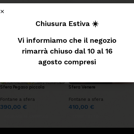
AGGIUNGI AL CARRELLO
AGGIUNGI AL CARRELLO
SOLD OUT
Chiusura Estiva ☀️
Vi informiamo che il negozio
rimarrà chiuso dal 10 al 16
agosto compresi
Sfera Pegaso piccola
Sfera Venere
Fontane a sfera
Fontane a sfera
390,00
€
410,00
€
AGGIUNGI AL CARRELLO
LEGGI TUTTO
Leggi tutto