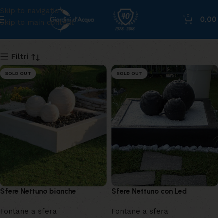
Skip to navigation
0
0,0
Skip to main content
nettuno
Filtri
SOLD OUT
SOLD OUT
Sfere Nettuno bianche
Sfere Nettuno con Led
Fontane a sfera
Fontane a sfera