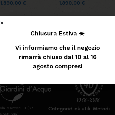
1.890,00
€
1.890,00
€
LEGGI TUTTO
LEGGI TUTTO
Leggi tutto
Chiusura Estiva ☀️
Vi informiamo che il negozio
rimarrà chiuso dal 10 al 16
agosto compresi
Categorie
Link utili
Metodi
via Marconi 31 (S.S.
Postumia)