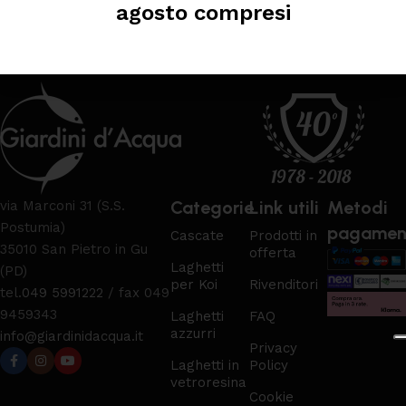
AGGIUNGI AL CARRELLO
AGGIUNGI AL CARRELLO
agosto compresi
Leggi tutto
Categorie
Link utili
Metodi
via Marconi 31 (S.S.
Postumia)
pagamen
Cascate
Prodotti in
35010 San Pietro in Gu
offerta
Laghetti
(PD)
per Koi
Rivenditori
tel.
049 5991222
/ fax 049
9459343
Laghetti
FAQ
azzurri
info@giardinidacqua.it
Privacy
Laghetti in
Policy
vetroresina
Cookie