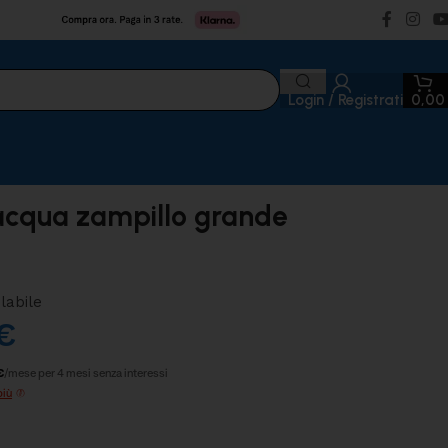
Login / Registrati
0,0
acqua zampillo grande
labile
€
€
/mese per 4 mesi senza interessi
più