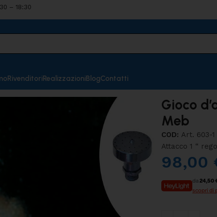
:30 – 18:30
mo
Rivenditori
Realizzazioni
Blog
Contatti
Gioco d’
Meb
COD:
Art. 603-1
Attacco 1 “ rego
98,00
da
24,50 
scopri di 