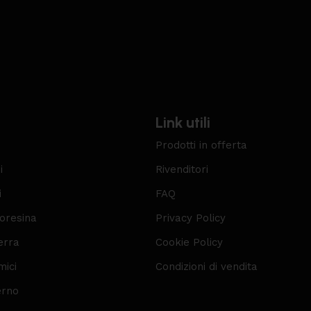
Link utili
Prodotti in offerta
i
Rivenditori
i
FAQ
roresina
Privacy Policy
erra
Cookie Policy
mici
Condizioni di vendita
erno