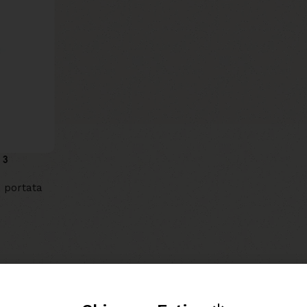
 3
 portata