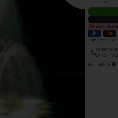
Tag:
acqua
,
gio
Ordini tele
08:30 – 12:
Richiedi info