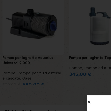
Pompa per laghetto Aquarius
Pompa per laghetto Top
Universal 9.000
Pompe
,
Pompe ad alta
Pompe
,
Pompe per filtri esterni
345,00
€
e cascate
,
Oase
580,00
€
620,00
€