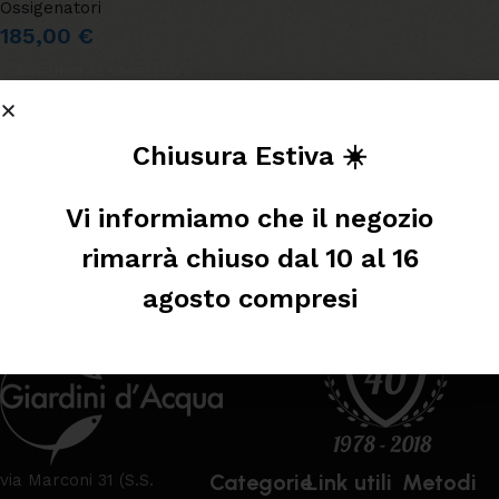
Ossigenatori
185,00
€
AGGIUNGI AL CARRELLO
Leggi tutto
Chiusura Estiva ☀️
Vi informiamo che il negozio
rimarrà chiuso dal 10 al 16
agosto compresi
Categorie
Link utili
Metodi
via Marconi 31 (S.S.