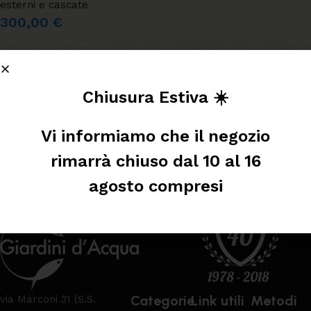
esterni e cascate
300,00
€
AGGIUNGI AL CARRELLO
Leggi tutto
Chiusura Estiva ☀️
Vi informiamo che il negozio
rimarrà chiuso dal 10 al 16
agosto compresi
Categorie
Link utili
Metodi
via Marconi 31 (S.S.