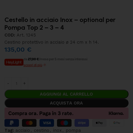
Cestello in acciaio Inox – optional per
Pompa Top 2 – 3 – 4
COD:
Art. 1245
Cestino protettivo in acciaio ø 24 cm x h 14.
135,00
€
da
27,00 €
/mese per 5 mesi senza interessi
scopri di più
AGGIUNGI AL CARRELLO
ACQUISTA ORA
Tag:
acciaio
,
cestino
,
inox
,
pompa