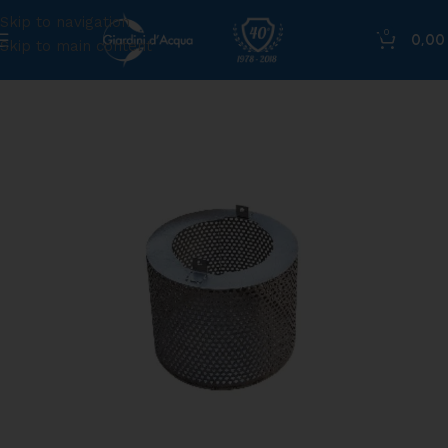
Skip to navigation
0
0,0
Skip to main content
Home
»
Shop
»
Cestello in acciaio Inox – optional per Po