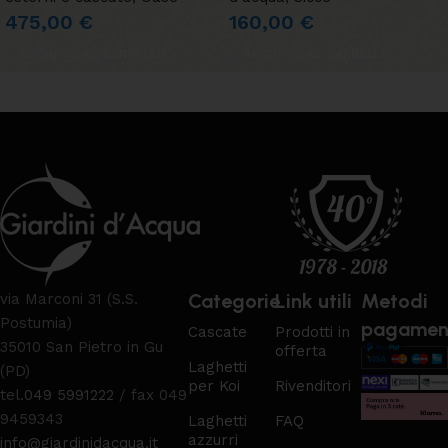
475,00
€
160,00
€
AGGIUNGI AL CARRELLO
AGGIUNGI AL CARRELLO
Categorie
Link utili
Metodi
via Marconi 31 (S.S.
Postumia)
pagamen
Cascate
Prodotti in
35010 San Pietro in Gu
offerta
Laghetti
(PD)
per Koi
Rivenditori
tel.
049 5991222
/ fax 049
9459343
Laghetti
FAQ
azzurri
info@giardinidacqua.it