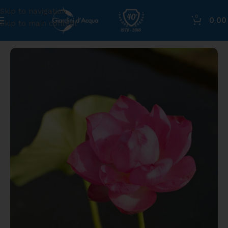
Skip to navigation
0
0,0
Skip to main content
Home
»
Shop
»
Fiore di Loto