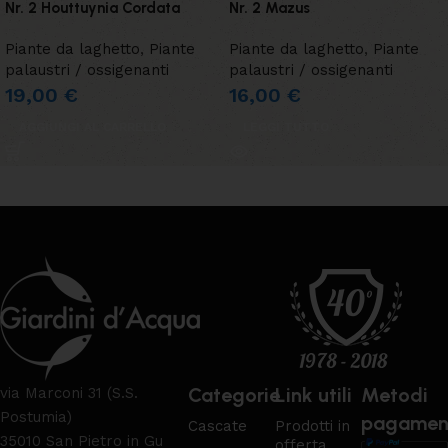
Nr. 2 Houttuynia Cordata
Nr. 2 Mazus
Piante da laghetto
,
Piante
Piante da laghetto
,
Piante
palaustri / ossigenanti
palaustri / ossigenanti
19,00
€
16,00
€
AGGIUNGI AL CARRELLO
LEGGI TUTTO
Categorie
Link utili
Metodi
via Marconi 31 (S.S.
Postumia)
pagamen
Cascate
Prodotti in
35010 San Pietro in Gu
offerta