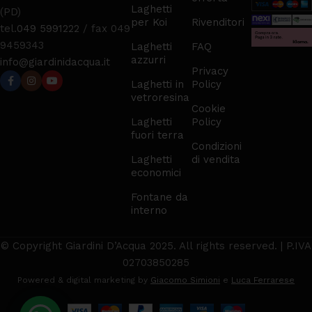
Laghetti
(PD)
per Koi
Rivenditori
tel.
049 5991222
/ fax 049
9459343
Laghetti
FAQ
azzurri
info@giardinidacqua.it
Privacy
Laghetti in
Policy
vetroresina
Cookie
Laghetti
Policy
fuori terra
Condizioni
Laghetti
di vendita
economici
Fontane da
interno
© Copyright Giardini D’Acqua 2025. All rights reserved. | P.IVA
02703850285
Powered & digital marketing by
Giacomo Simioni
e
Luca Ferrarese