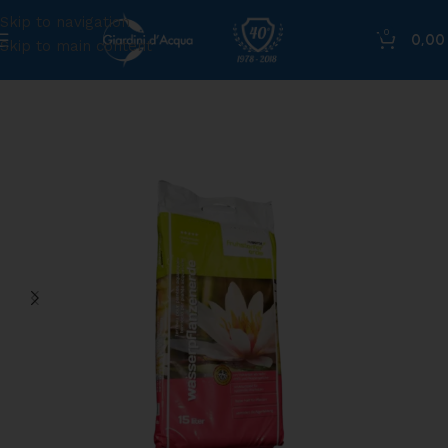
Skip to navigation
0
0,0
Skip to main content
Home
»
Shop
»
Terriccio per piante acquatiche, sacco da 15