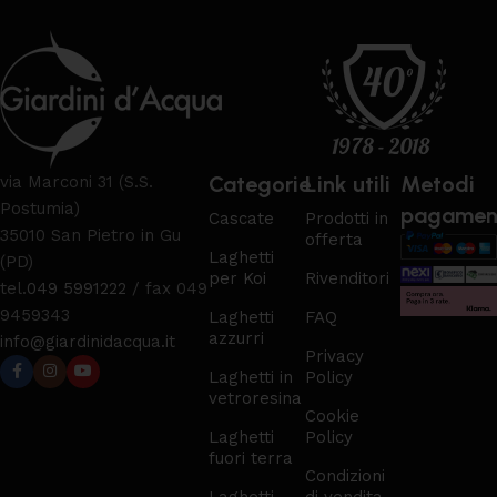
Categorie
Link utili
Metodi
via Marconi 31 (S.S.
Postumia)
pagamen
Cascate
Prodotti in
35010 San Pietro in Gu
offerta
Laghetti
(PD)
per Koi
Rivenditori
tel.
049 5991222
/ fax 049
9459343
Laghetti
FAQ
azzurri
info@giardinidacqua.it
Privacy
Laghetti in
Policy
vetroresina
Cookie
Laghetti
Policy
fuori terra
Condizioni
Laghetti
di vendita