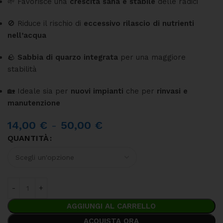
🌱 Favorisce una
crescita sana e stabile
delle radici
🚫 Riduce il rischio di
eccessivo rilascio di nutrienti
nell’acqua
🪨
Sabbia di quarzo integrata
per una maggiore
stabilità
🏡 Ideale sia per
nuovi impianti
che per
rinvasi e
manutenzione
14,00
€
-
50,00
€
QUANTITÀ
AGGIUNGI AL CARRELLO
ACQUISTA ORA