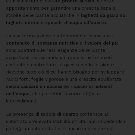
è un substrato di coltura
pronto all’uso
, studiato
appositamente per garantire una crescita sana e
stabile delle piante acquatiche in
laghetti da giardino,
laghetti interni e specchi d’acqua all’aperto
.
La sua formulazione è attentamente bilanciata: il
contenuto di sostanze nutritive
e il
valore del pH
sono adattati alle reali esigenze delle piante
acquatiche, assicurando un apporto nutrizionale
costante e controllato. In questo modo le piante
ricevono tutto ciò di cui hanno bisogno per sviluppare
radici forti, foglie vigorose e una crescita equilibrata,
senza causare un eccessivo rilascio di nutrienti
nell’acqua
, che potrebbe favorire alghe o
intorbidimenti.
La presenza di
sabbia di quarzo
conferisce al
substrato un’elevata stabilità strutturale, impedendo il
galleggiamento della terra anche in presenza di