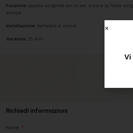
Funzione:
questa sorgente serve per creare la fonte sorgi
pompa
Installazione:
semplice e veloce
Garanzia:
25 anni
Vi
Richiedi informazioni
Nome