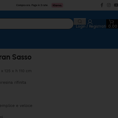
Login / Registrati
0,0
ran Sasso
x 125 x h 110 cm
resina rifinita
emplice e veloce
ni