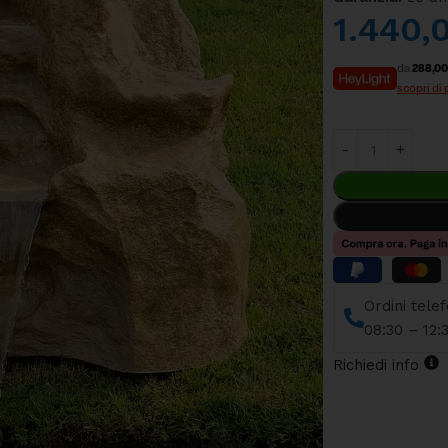
1.440,
da
288,00
scopri di 
Ordini tele
08:30 – 12:
Richiedi info