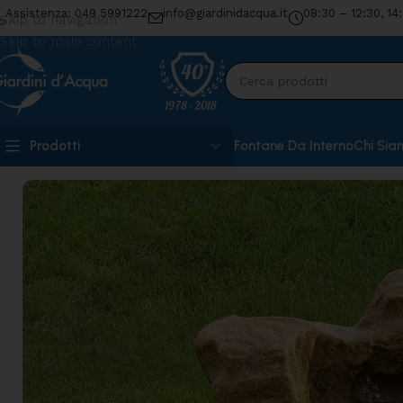
Assistenza: 049 5991222
info@giardinidacqua.it
08:30 – 12:30, 14
Skip to navigation
Skip to main content
Prodotti
Fontane Da Interno
Chi Sia
Home
»
Shop
»
Roccia Gran Sasso