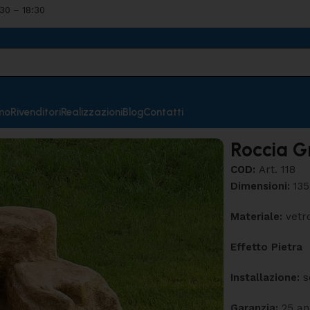
:30 – 18:30
mo
Rivenditori
Realizzazioni
Blog
Contatti
Roccia G
COD:
Art. 118
Dimensioni:
135
Materiale:
vetro
Effetto Pietra
Installazione:
s
Garanzia:
25 an