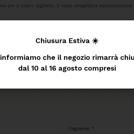
va per il vostro laghetto. É stata progettata appositamente co
Chiusura Estiva ☀️
 informiamo che il negozio rimarrà chi
dal 10 al 16 agosto compresi
Cognome