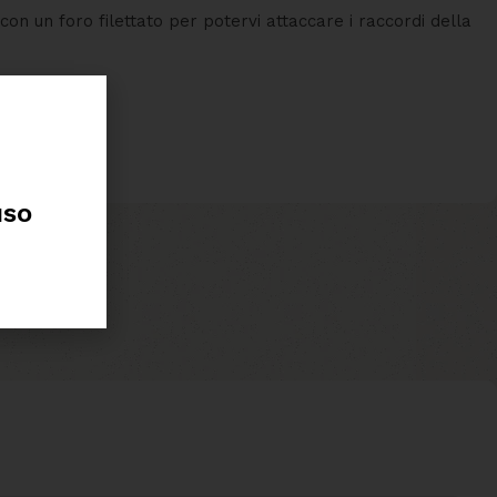
n un foro filettato per potervi attaccare i raccordi della
uso