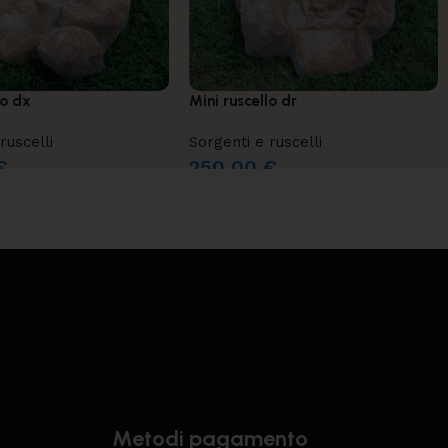
lo dx
Mini ruscello dr
ruscelli
Sorgenti e ruscelli
€
250,00
€
Metodi pagamento