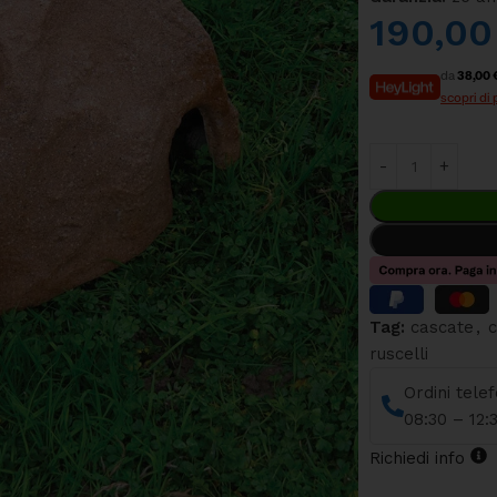
190,0
da
38,00 
scopri di 
Tag:
cascate
,
c
ruscelli
Ordini tele
08:30 – 12:
Richiedi info