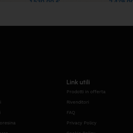
1.530,00
€
2.479,
Link utili
Prodotti in offerta
i
Rivenditori
i
FAQ
roresina
Privacy Policy