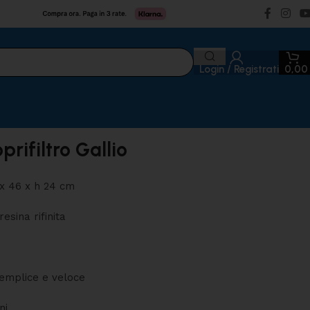
Login / Registrati
0,0
prifiltro Gallio
 x 46 x h 24 cm
resina rifinita
emplice e veloce
ni