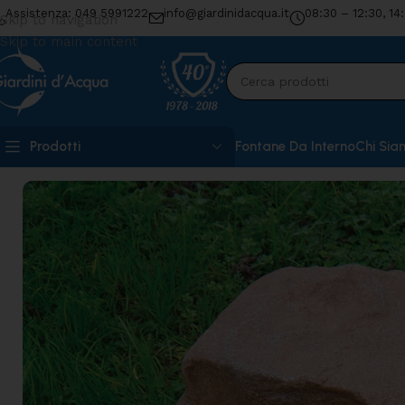
Assistenza: 049 5991222
info@giardinidacqua.it
08:30 – 12:30, 14
Skip to navigation
Skip to main content
Prodotti
Fontane Da Interno
Chi Sia
Home
»
Shop
»
Roccia coprifiltro Gallio