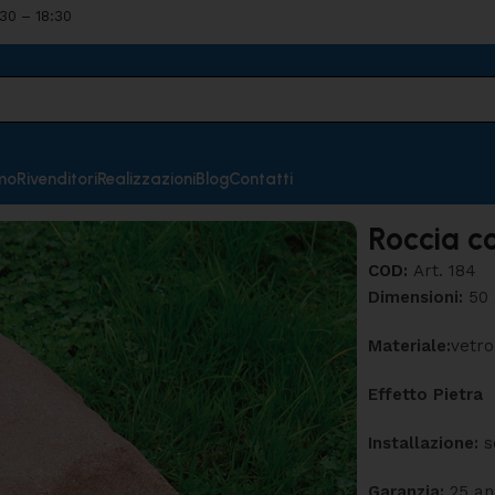
:30 – 18:30
mo
Rivenditori
Realizzazioni
Blog
Contatti
Roccia co
COD:
Art. 184
Dimensioni:
50
Materiale:
vetro
Effetto Pietra
Installazione:
s
Garanzia:
25 an