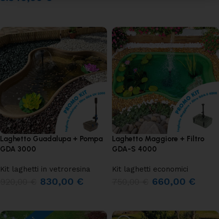
AGGIUNGI AL CARRELLO
LEGGI TUTTO
Laghetto Guadalupa + Pompa
Laghetto Maggiore + Filtro
GDA 3000
GDA-S 4000
Kit laghetti in vetroresina
Kit laghetti economici
830,00
€
660,00
€
920,00
€
750,00
€
AGGIUNGI AL CARRELLO
AGGIUNGI AL CARRELLO