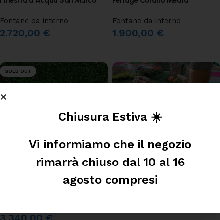
Finestra d’Acqua San Marco
Perlage Corallo Media
Fontane da interno
Fontane da interno
2.720,00
€
1.900,00
€
AGGIUNGI AL CARRELLO
AGGIUNGI AL CARRELLO
SOLD OUT
Chiusura Estiva ☀️
Vi informiamo che il negozio
rimarrà chiuso dal 10 al 16
Sfera Orione in Acciaio
Laghetto Guadalupa
agosto compresi
Fontane a sfera
,
Fontane da
Laghetti in vetroresina
interno
680,00
€
3.340,00
€