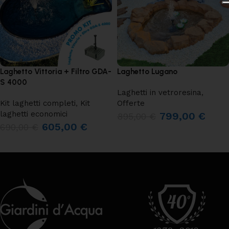
Laghetto Vittoria + Filtro GDA-
Laghetto Lugano
S 4000
Laghetti in vetroresina
,
Kit laghetti completi
,
Kit
Offerte
laghetti economici
799,00
€
895,00
€
605,00
€
690,00
€
AGGIUNGI AL CARRELLO
AGGIUNGI AL CARRELLO