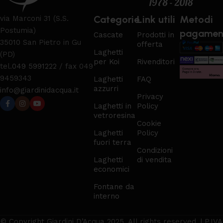
Categorie
Link utili
Metodi
via Marconi 31 (S.S.
Postumia)
pagamen
Cascate
Prodotti in
35010 San Pietro in Gu
offerta
Laghetti
(PD)
per Koi
Rivenditori
tel.
049 5991222
/ fax 049
9459343
Laghetti
FAQ
azzurri
info@giardinidacqua.it
Privacy
Laghetti in
Policy
vetroresina
Cookie
Laghetti
Policy
fuori terra
Condizioni
Laghetti
di vendita
economici
Fontane da
interno
© Copyright Giardini D’Acqua 2025. All rights reserved. | P.IVA