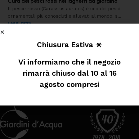
Cura dei pesci rossi nei laghetti da giardino
Il pesce rosso (Carassius auratus) è uno dei pesci
ornamentali più conosciuti e allevati al mondo, s...
Leggi tutto
Chiusura Estiva ☀️
Vi informiamo che il negozio
rimarrà chiuso dal 10 al 16
agosto compresi