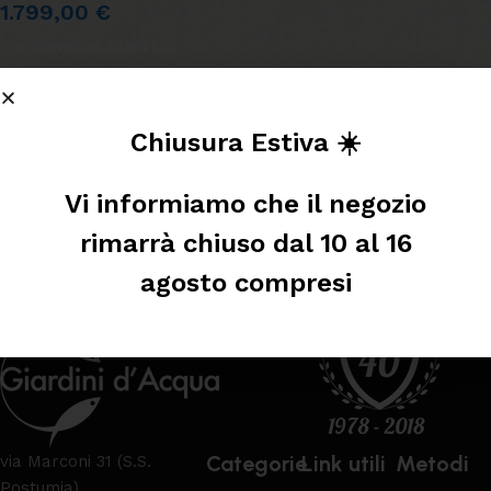
1.799,00
€
AGGIUNGI AL CARRELLO
Leggi tutto
Chiusura Estiva ☀️
Vi informiamo che il negozio
rimarrà chiuso dal 10 al 16
agosto compresi
Categorie
Link utili
Metodi
via Marconi 31 (S.S.
Postumia)