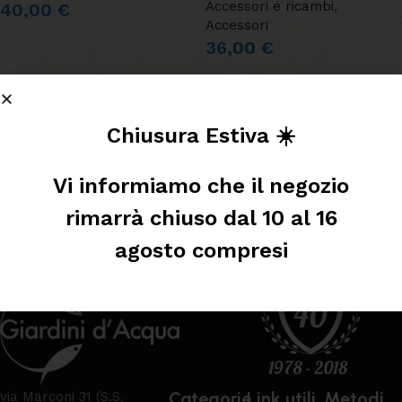
Accessori e ricambi
,
40,00
€
Accessori
AGGIUNGI AL CARRELLO
36,00
€
LEGGI TUTTO
Leggi tutto
Chiusura Estiva ☀️
Vi informiamo che il negozio
rimarrà chiuso dal 10 al 16
agosto compresi
Categorie
Link utili
Metodi
via Marconi 31 (S.S.