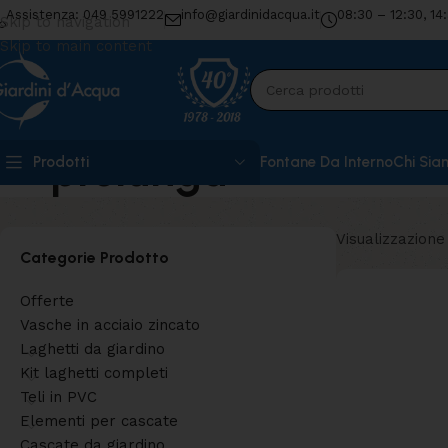
Assistenza: 049 5991222
info@giardinidacqua.it
08:30 – 12:30, 14
Skip to navigation
Skip to main content
prolunga
Prodotti
Fontane Da Interno
Chi Sia
Visualizzazione 
Categorie Prodotto
Offerte
Vasche in acciaio zincato
Laghetti da giardino
Kit laghetti completi
Teli in PVC
Elementi per cascate
Cascate da giardino