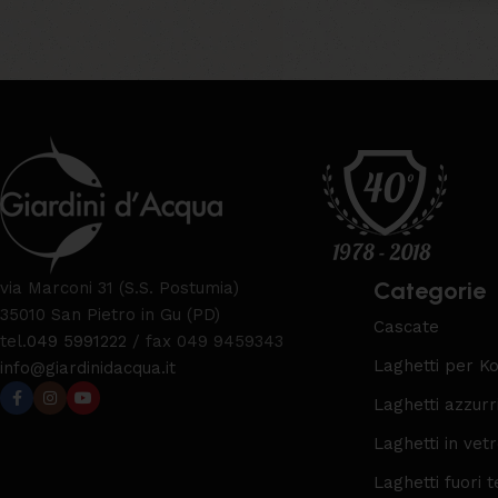
Upholstered chair
Leggi tutto
Discount 10%
Shop Now
Categorie
via Marconi 31 (S.S. Postumia)
35010 San Pietro in Gu (PD)
Cascate
tel.
049 5991222
/ fax 049 9459343
Laghetti per Ko
info@giardinidacqua.it
Laghetti azzurr
Laghetti in vet
Laghetti fuori t