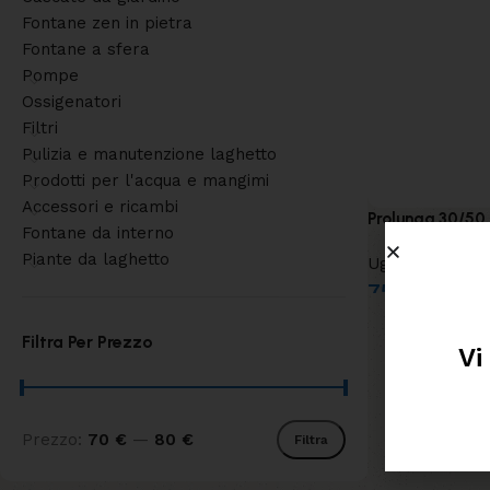
Fontane zen in pietra
Fontane a sfera
Pompe
Ossigenatori
Filtri
Pulizia e manutenzione laghetto
Prodotti per l'acqua e mangimi
Accessori e ricambi
Prolunga 30/50 
Fontane da interno
Piante da laghetto
Ugelli per gioc
75,00
€
Filtra Per Prezzo
Vi
Prezzo:
70 €
—
80 €
Filtra