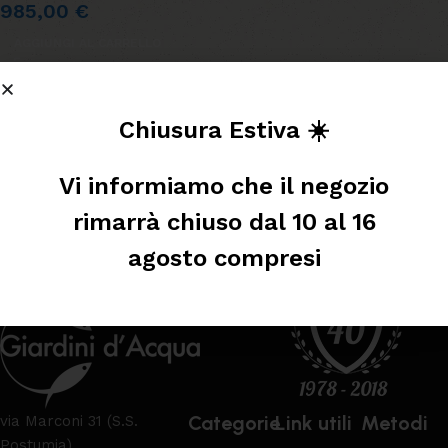
985,00
€
AGGIUNGI AL CARRELLO
Leggi tutto
Chiusura Estiva ☀️
Vi informiamo che il negozio
rimarrà chiuso dal 10 al 16
agosto compresi
Categorie
Link utili
Metodi
via Marconi 31 (S.S.
Postumia)