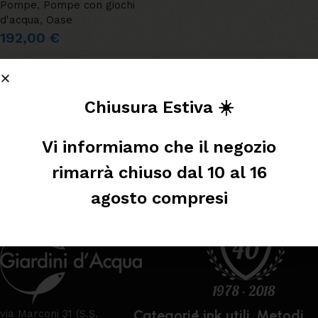
Pompe
,
Pompe con giochi
d'acqua
,
Oase
192,00
€
AGGIUNGI AL CARRELLO
Leggi tutto
Chiusura Estiva ☀️
Vi informiamo che il negozio
rimarrà chiuso dal 10 al 16
agosto compresi
Categorie
Link utili
Metodi
via Marconi 31 (S.S.