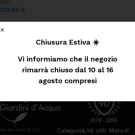
Filtri
210,00
€
AGGIUNGI AL CARRELLO
Leggi tutto
Chiusura Estiva ☀️
Vi informiamo che il negozio
rimarrà chiuso dal 10 al 16
agosto compresi
Categorie
Link utili
Metodi
via Marconi 31 (S.S.