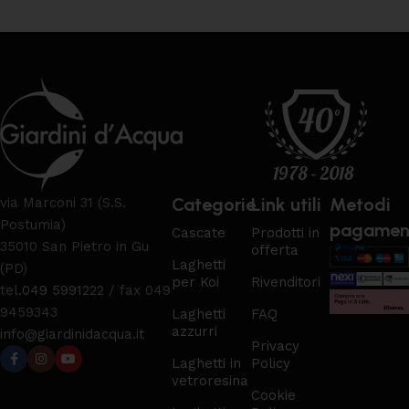
Categorie
Link utili
Metodi
via Marconi 31 (S.S.
Postumia)
pagamen
Cascate
Prodotti in
35010 San Pietro in Gu
offerta
Laghetti
(PD)
per Koi
Rivenditori
tel.
049 5991222
/ fax 049
9459343
Laghetti
FAQ
azzurri
info@giardinidacqua.it
Privacy
Laghetti in
Policy
vetroresina
Cookie