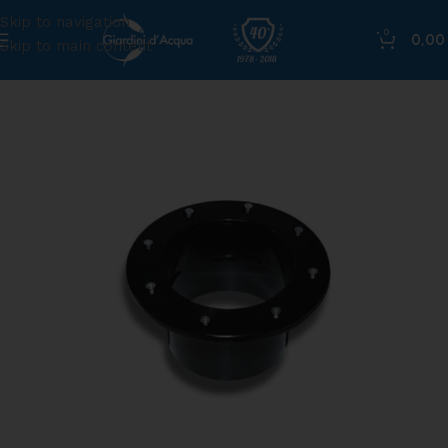
Skip to navigation
0
0,0
Skip to main content
Home
»
Shop
»
Flangia per scarico e passaparete diam. 