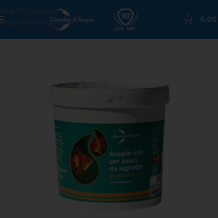
Skip to navigation
0
0,0
Skip to main content
Home
»
Shop
»
Mangime in scaglie 10 litri