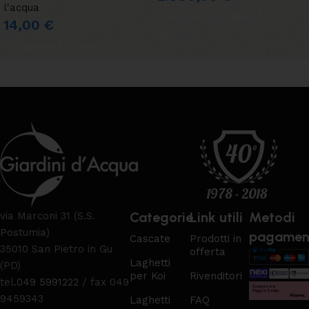
l'acqua
AGGIUNGI AL CARRELLO
14,00
€
AGGIUNGI AL CARRELLO
Categorie
Link utili
Metodi
via Marconi 31 (S.S.
Postumia)
pagamen
Cascate
Prodotti in
35010 San Pietro in Gu
offerta
Laghetti
(PD)
per Koi
Rivenditori
tel.
049 5991222
/ fax 049
9459343
Laghetti
FAQ