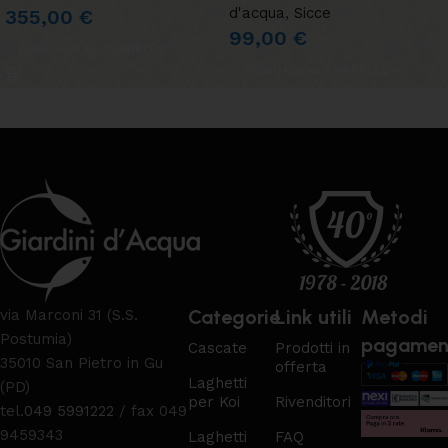
d'acqua
,
Sicce
355,00
€
99,00
€
AGGIUNGI AL CARRELLO
AGGIUNGI AL CARRELLO
Categorie
Link utili
Metodi
via Marconi 31 (S.S.
Postumia)
pagamen
Cascate
Prodotti in
35010 San Pietro in Gu
offerta
Laghetti
(PD)
per Koi
Rivenditori
tel.
049 5991222
/ fax 049
9459343
Laghetti
FAQ