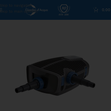
Skip to navigation
0
0,0
Skip to main content
Home
»
Shop
»
Pompa per laghetto Aquamax Eco Premium