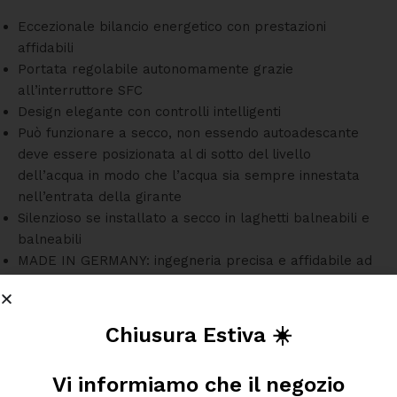
Eccezionale bilancio energetico con prestazioni
affidabili
Portata regolabile autonomamente grazie
all’interruttore SFC
Design elegante con controlli intelligenti
Può
funzionare a secco,
non essendo autoadescante
deve essere posizionata al di sotto del livello
del
l’acqua in modo che l’acqua sia sempre innestata
nell’entrata della girante
Silenzioso se installato a secco in laghetti balneabili e
balneabili
MADE IN GERMANY: ingegneria precisa e affidabile ad
un alto livello di qualità
Chiusura Estiva ☀️
Vi informiamo che il negozio