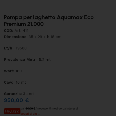
Pompa per laghetto Aquamax Eco
Premium 21.000
COD:
Art. 411
Dimensione:
35 x 29 x h 18 cm
Lt/h :
19500
Prevalenza Metri:
5,2 mt
Watt:
180
Cavo:
10 mt
Garanzia:
3 anni
950,00
€
da
190,00 €
/mese per 5 mesi senza interessi
scopri di più