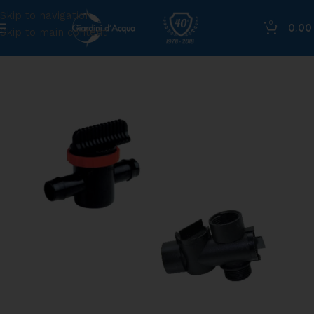
Skip to navigation
0
0,0
Skip to main content
Home
»
Shop
»
Regolatore a 3 vie da 1″