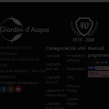
Categorie
Link utili
Metodi
via Marconi 31 (S.S.
Postumia)
pagamen
Cascate
Prodotti in
35010 San Pietro in Gu
offerta
Laghetti
(PD)
per Koi
Rivenditori
tel.
049 5991222
/ fax 049
9459343
Laghetti
FAQ
azzurri
info@giardinidacqua.it
Privacy
Laghetti in
Policy
vetroresina
Cookie
Laghetti
Policy
fuori terra