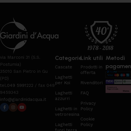
Categorie
Link utili
Metodi
via Marconi 31 (S.S.
Postumia)
pagamen
Cascate
Prodotti in
35010 San Pietro in Gu
offerta
Laghetti
(PD)
per Koi
Rivenditori
tel.
049 5991222
/ fax 049
9459343
Laghetti
FAQ
azzurri
info@giardinidacqua.it
Privacy
Laghetti in
Policy
vetroresina
Cookie
Laghetti
Policy
fuori terra