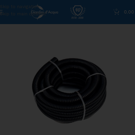
Skip to navigation
0
0,0
Skip to main content
Home
»
Shop
»
Matassa 10 metri ø 25 mm