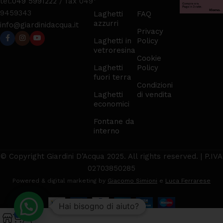
tel.
049 5991222
/ fax 049
9459343
Laghetti
FAQ
azzurri
info@giardinidacqua.it
Privacy
Laghetti in
Policy
vetroresina
Cookie
Laghetti
Policy
fuori terra
Condizioni
Laghetti
di vendita
economici
Fontane da
interno
© Copyright Giardini D’Acqua 2025. All rights reserved. | P.IVA
02703850285
Powered & digital marketing by
Giacomo Simioni
e
Luca Ferrarese
0