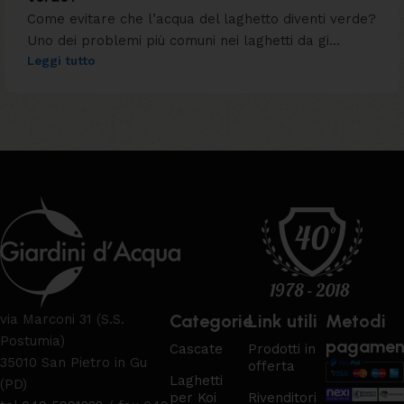
Come evitare che l’acqua del laghetto diventi verde?
Uno dei problemi più comuni nei laghetti da gi...
Leggi tutto
Categorie
Link utili
Metodi
via Marconi 31 (S.S.
Postumia)
pagamen
Cascate
Prodotti in
35010 San Pietro in Gu
offerta
Laghetti
(PD)
per Koi
Rivenditori