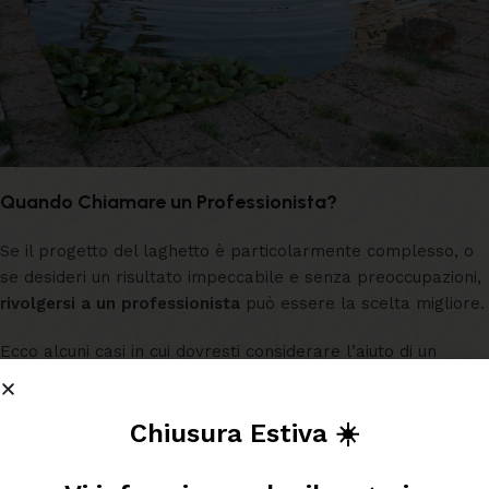
Quando Chiamare un Professionista?
Se il progetto del laghetto è particolarmente complesso, o
se desideri un risultato impeccabile e senza preoccupazioni,
rivolgersi a un professionista
può essere la scelta migliore.
Ecco alcuni casi in cui dovresti considerare l’aiuto di un
esperto:
Chiusura Estiva ☀️
Progetti su larga scala
: Se stai pianificando un laghetto o