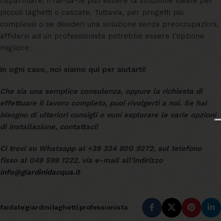
risparmiare, il fai-da-te può essere la soluzione ideale per
piccoli laghetti o cascate. Tuttavia, per progetti più
complessi o se desideri una soluzione senza preoccupazioni,
affidarsi ad un professionista potrebbe essere l’opzione
migliore.
In ogni caso, noi siamo qui per aiutarti!
Che sia una semplice consulenza, oppure la richiesta di
effettuare il lavoro completo, puoi rivolgerti a noi. Se hai
bisogno di ulteriori consigli o vuoi esplorare le varie opzioni
di installazione, contattaci!
Ci trovi su Whatsapp al +39 334 800 9272, sul telefono
fisso al 049 599 1222, via e-mail all’indirizzo
info@giardinidacqua.it
faidate
giardini
laghetti
professionista