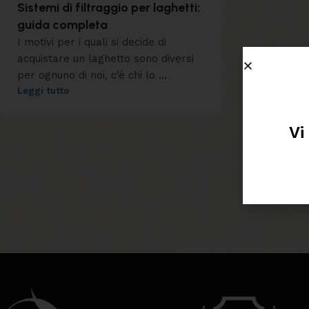
Sistemi di filtraggio per laghetti:
guida completa
I motivi per i quali si decide di
acquistare un laghetto sono diversi
per ognuno di noi, c’è chi lo ...
Leggi tutto
Vi