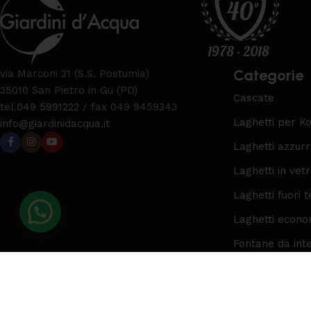
Categorie
via Marconi 31 (S.S. Postumia)
35010 San Pietro in Gu (PD)
Cascate
tel.
049 5991222
/ fax 049 9459343
Laghetti per Ko
info@giardinidacqua.it
Laghetti azzurr
Laghetti in vet
Laghetti fuori t
Laghetti econo
Fontane da int
© Copyright Giardini D’Acqua 2025. All rights reserved. | P.I