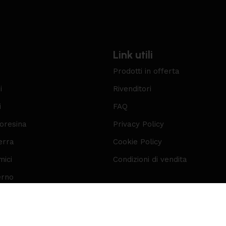
Link utili
Prodotti in offerta
i
Rivenditori
i
FAQ
roresina
Privacy Policy
erra
Cookie Policy
mici
Condizioni di vendita
erno
VA 02703850285