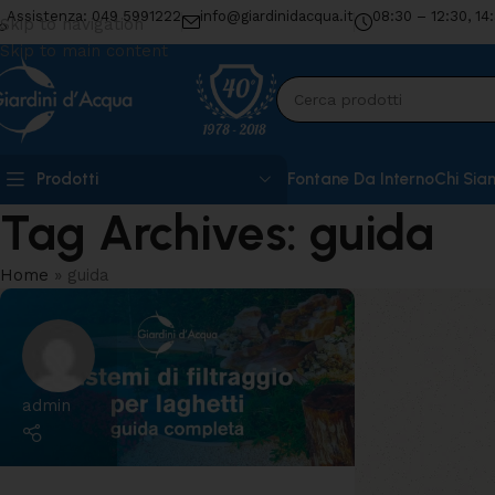
Assistenza: 049 5991222
info@giardinidacqua.it
08:30 – 12:30, 14
Skip to navigation
Skip to main content
Prodotti
Fontane Da Interno
Chi Sia
Tag Archives: guida
Home
»
guida
admin