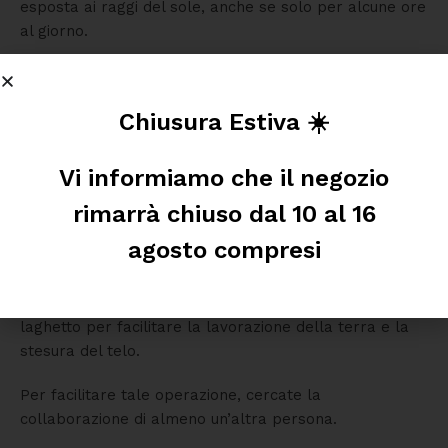
esposta ai raggi del sole, anche se solo per alcune ore
al giorno.
Sono da evitare alberi, le cui foglie o aghi, cadendo,
inquinerebbero l’acqua rischiando di intossicare i pesci.
Chiusura Estiva ☀️
Inoltre gli aghi sono molto difficili da togliere dal fondo
del laghetto e le radici potrebbero essere danneggiate
Vi informiamo che il negozio
irrimediabilmente durante lo scavo.
rimarrà chiuso dal 10 al 16
COME STENDERE IL TELO
agosto compresi
Come già detto è consigliabile approfittare di una
giornata calda e soleggiata per costruire il proprio
laghetto per facilitare la lavorazione della terra e la
stesura del telo.
Per facilitare tale operazione, cercate la
collaborazione di almeno un’altra persona.