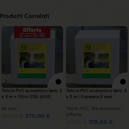
Prodotti Correlati
Telo in PVC economico nero, 3
Telo in PVC economico nero, 4
x 4 m + filtro GDA 6000
x 5 m | Garanzia 5 anni
Kit telo
Teli in PVC
,
Teli economici
,
Offerte
370,00
€
405,00
€
129,00
€
143,00
€
AGGIUNGI AL CARRELLO