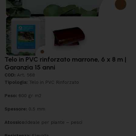
Telo in PVC rinforzato marrone, 6 x 8 m |
Garanzia 15 anni
COD:
Art. 568
Tipologia:
Telo in PVC Rinforzato
Peso:
600 gr m
2
Spessore:
0.5 mm
Atossico:
Ideale per piante – pesci
Resistenza:
Elevata