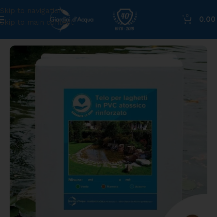
Skip to navigation
0
0,0
Skip to main content
Home
»
Shop
»
Telo in PVC rinforzato marrone, 6 x 8 m | G