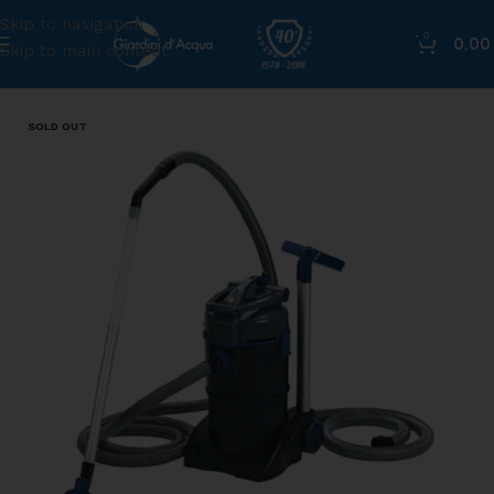
Skip to navigation
0
0,0
Skip to main content
Home
»
Shop
»
Bidone aspirafango Pondovac 4
SOLD OUT