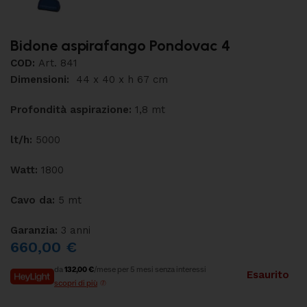
Bidone aspirafango Pondovac 4
COD:
Art. 841
Dimensioni:
44 x 40 x h 67 cm
Profondità aspirazione:
1,8 mt
lt/h:
5000
Watt:
1800
Cavo da:
5 mt
Garanzia:
3 anni
660,00
€
da
132,00 €
/mese per 5 mesi senza interessi
Esaurito
scopri di più