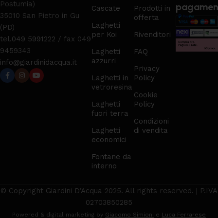
Postumia)
pagamen
Cascate
Prodotti in
35010 San Pietro in Gu
offerta
Laghetti
(PD)
per Koi
Rivenditori
tel.
049 5991222
/ fax 049
9459343
Laghetti
FAQ
azzurri
info@giardinidacqua.it
Privacy
Laghetti in
Policy
vetroresina
Cookie
Laghetti
Policy
fuori terra
Condizioni
Laghetti
di vendita
economici
Fontane da
interno
© Copyright Giardini D’Acqua 2025. All rights reserved. | P.IVA
02703850285
Powered & digital marketing by
Giacomo Simioni
e
Luca Ferrarese