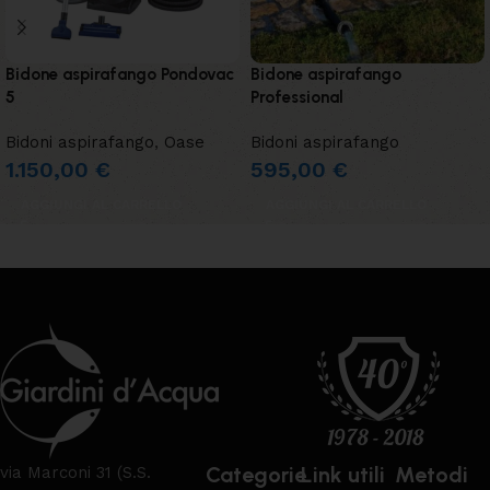
Bidone aspirafango Pondovac
Bidone aspirafango
5
Professional
Bidoni aspirafango
,
Oase
Bidoni aspirafango
1.150,00
€
595,00
€
AGGIUNGI AL CARRELLO
AGGIUNGI AL CARRELLO
Categorie
Link utili
Metodi
via Marconi 31 (S.S.