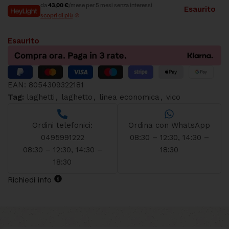
da
43,00 €
/mese per 5 mesi senza interessi
Esaurito
scopri di più
Esaurito
EAN:
8054309322181
Tag:
laghetti
,
laghetto
,
linea economica
,
vico
Ordini telefonici:
Ordina con WhatsApp
0495991222
08:30 – 12:30, 14:30 –
08:30 – 12:30, 14:30 –
18:30
18:30
Richiedi info