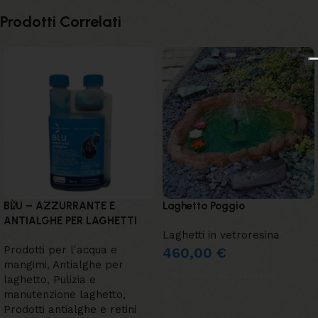
Prodotti Correlati
BLU – AZZURRANTE E
Laghetto Poggio
ANTIALGHE PER LAGHETTI
Laghetti in vetroresina
Prodotti per l'acqua e
460,00
€
mangimi
,
Antialghe per
AGGIUNGI AL CARRELLO
laghetto
,
Pulizia e
manutenzione laghetto
,
Prodotti antialghe e retini