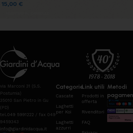
15,00
€
AGGIUNGI AL CARRELLO
Categorie
Link utili
Metodi
via Marconi 31 (S.S.
Postumia)
pagamen
Cascate
Prodotti in
35010 San Pietro in Gu
offerta
Laghetti
(PD)
per Koi
Rivenditori
tel.
049 5991222
/ fax 049
9459343
Laghetti
FAQ
azzurri
info@giardinidacqua.it
Privacy