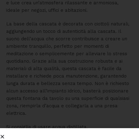
e luce crea un’atmosfera rilassante e armoniosa,
ideale per negozi, uffici e abitazioni.
La base della cascata è decorata con ciottoli naturali,
aggiungendo un tocco di autenticità alla cascata. Il
suono dell’acqua che scorre contribuisce a creare un
ambiente tranquillo, perfetto per momenti di
meditazione o semplicemente per alleviare lo stress
quotidiano. Grazie alla sua costruzione robusta e ai
materiali di alta qualità, questa cascata è facile da
installare e richiede poca manutenzione, garantendo
lunga durata e bellezza senza tempo. Non è richiesto
alcun accesso all’impianto idrico, basterà posizionare
questa fontana da tavolo su una superficie di qualsiasi
zona, riempirla d’acqua e collegarla a una presa
elettrica.
Si consiglia di usare acqua distillata.