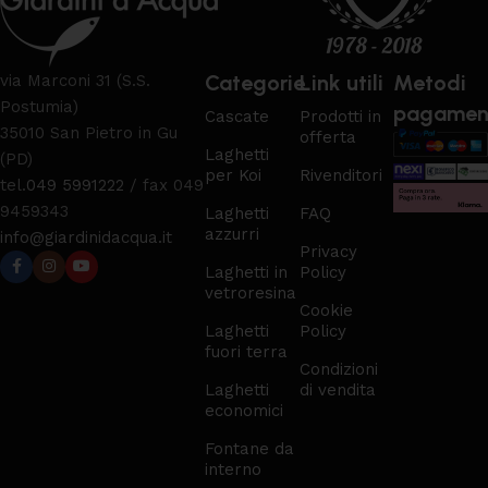
Categorie
Link utili
Metodi
via Marconi 31 (S.S.
Postumia)
pagamen
Cascate
Prodotti in
35010 San Pietro in Gu
offerta
Laghetti
(PD)
per Koi
Rivenditori
tel.
049 5991222
/ fax 049
9459343
Laghetti
FAQ
azzurri
info@giardinidacqua.it
Privacy
Laghetti in
Policy
vetroresina
Cookie
Laghetti
Policy
fuori terra
Condizioni
Laghetti
di vendita
economici
Fontane da
interno