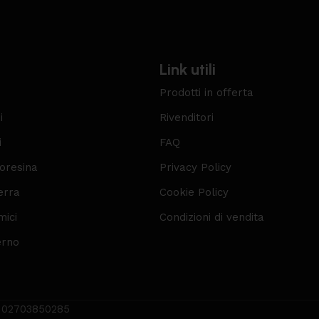
Link utili
Prodotti in offerta
i
Rivenditori
i
FAQ
roresina
Privacy Policy
erra
Cookie Policy
mici
Condizioni di vendita
erno
VA 02703850285