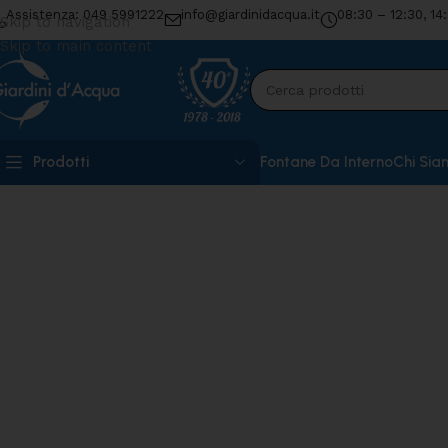
Assistenza: 049 5991222
info@giardinidacqua.it
08:30 – 12:30, 14
Skip to navigation
Skip to main content
Prodotti
Fontane Da Interno
Chi Sia
Home
»
Shop
»
Tubo a quarzo per filtro Pressure Flo 1400