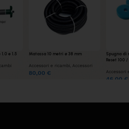
1.0 e 1.5
Matassa 10 metri ø 38 mm
Spugna di 
Reset 100 /
cambi
Accessori e ricambi
,
Accessori
Accessori 
80,00
€
46,00
€