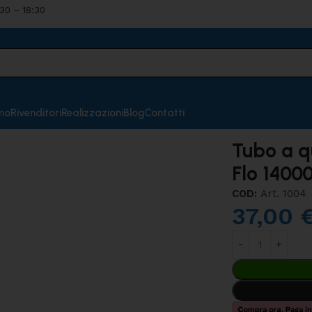
:30 – 18:30
mo
Rivenditori
Realizzazioni
Blog
Contatti
0 Askoll
Tubo a qu
Flo 14000
COD:
Art. 1004
37,00