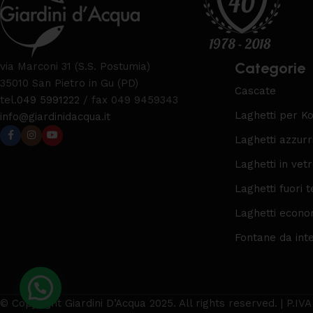
Categorie
via Marconi 31 (S.S. Postumia)
35010 San Pietro in Gu (PD)
Cascate
tel.
049 5991222
/ fax 049 9459343
Laghetti per Ko
info@giardinidacqua.it
Laghetti azzurr
Laghetti in vet
Laghetti fuori t
Laghetti econo
Fontane da int
© Copyright Giardini D’Acqua 2025. All rights reserved. | P.I